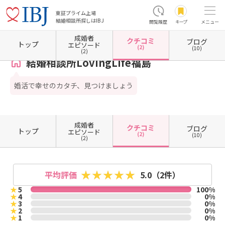
東証プライム上場
結婚相談所探しはIBJ
閲覧履歴
キープ
メニュー
成婚者
クチコミ
ブログ
ホーム
福島県の結婚相談所
福島県会津若松市
結婚相談所LovingLife福島
クチコミ一
トップ
エピソード
(2)
(10)
(2)
結婚相談所LovingLife福島
婚活で幸せのカタチ、見つけましょう
成婚者
クチコミ
ブログ
トップ
エピソード
(2)
(10)
(2)
平均評価
5.0
（2件）
★
5
100%
★
4
0%
★
3
0%
★
2
0%
★
1
0%