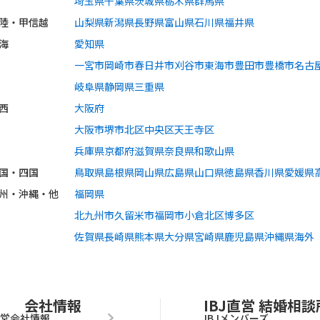
埼玉県
千葉県
茨城県
栃木県
群馬県
陸・甲信越
山梨県
新潟県
長野県
富山県
石川県
福井県
海
愛知県
一宮市
岡崎市
春日井市
刈谷市
東海市
豊田市
豊橋市
名古
岐阜県
静岡県
三重県
西
大阪府
大阪市
堺市
北区
中央区
天王寺区
兵庫県
京都府
滋賀県
奈良県
和歌山県
国・四国
鳥取県
島根県
岡山県
広島県
山口県
徳島県
香川県
愛媛県
州・沖縄・他
福岡県
北九州市
久留米市
福岡市
小倉北区
博多区
佐賀県
長崎県
熊本県
大分県
宮崎県
鹿児島県
沖縄県
海外
会社情報
IBJ直営 結婚相談
運営会社情報
IBJメンバーズ