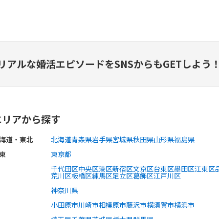
リアルな婚活エピソードを
SNSからもGETしよう
エリアから探す
海道・東北
北海道
青森県
岩手県
宮城県
秋田県
山形県
福島県
東
東京都
千代田区
中央区
港区
新宿区
文京区
台東区
墨田区
江東区
荒川区
板橋区
練馬区
足立区
葛飾区
江戸川区
神奈川県
小田原市
川崎市
相模原市
藤沢市
横須賀市
横浜市