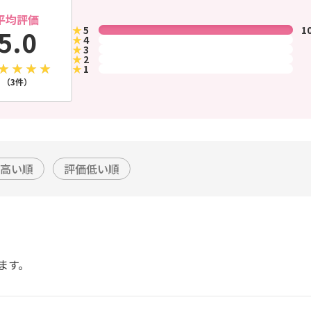
平均評価
★
5
1
5.0
★
4
★
3
★
2
★
1
（3件）
高い順
評価低い順
ます。