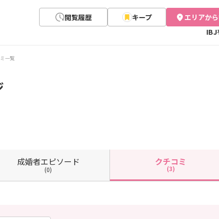
閲覧履歴
キープ
エリアから
IB
ミ一覧
ジ
成婚者
エピソード
クチコミ
(3)
(0)