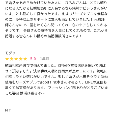
で婚活をあきらめかけていた友人に「ひろみさんは、とても頼り
になる人だから結婚相談所に入会するなら絶対ナビレラさんがい
いよ」とお勧めして良かったです。 他よりリーズナブルな価格な
のに、期待以上のサポートに友人も満足していました！ 元看護
師さんなので、話をたくさん聞いてくれて心のケアもしてくれる
そうです。 会員さんの気持ちを大事にしてくれるので、これから
婚活する皆さんにお勧めの結婚相談所さんです！
モグソ
5.0
1年前
結婚相談所選びで悩んでました。3件回り直接お話を聞いて選ば
せて頂きました。決め手は人柄と雰囲気が良かったです。気軽に
相談しやすい感じがいいですね。楽しく婚活が出来そうです😉👍
値段もリーズナブルでgood！ 坂本さんは明るく、LINEの返信も
早くて誠実感があります。 ファッション相談ありがとうございま
した🥷🏻 婚活頑張るぞ〜
M T