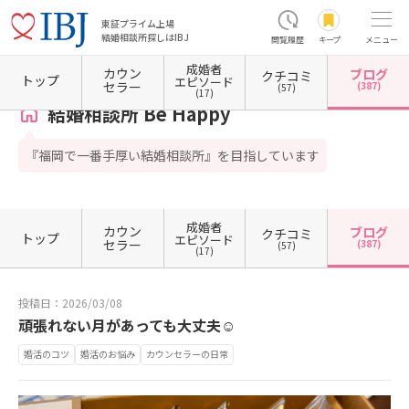
東証プライム上場
結婚相談所探しはIBJ
閲覧履歴
キープ
メニュー
成婚者
カウン
ブログ
クチコミ
ホーム
福岡県の結婚相談所
福岡県福岡市
福岡県福岡市博多区
結婚相談所 Be Happy
トップ
エピソード
セラー
(387)
(57)
(17)
結婚相談所 Be Happy
『福岡で一番手厚い結婚相談所』を目指しています
成婚者
カウン
ブログ
クチコミ
トップ
エピソード
セラー
(387)
(57)
(17)
投稿日：2026/03/08
頑張れない月があっても大丈夫☺️
婚活のコツ
婚活のお悩み
カウンセラーの日常