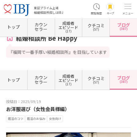
東証プライム上場
結婚相談所探しはIBJ
閲覧履歴
キープ
メニュー
成婚者
カウン
ブログ
クチコミ
ホーム
福岡県の結婚相談所
福岡県福岡市
福岡県福岡市博多区
結婚相談所 Be Happy
トップ
エピソード
セラー
(387)
(57)
(17)
結婚相談所 Be Happy
『福岡で一番手厚い結婚相談所』を目指しています
成婚者
カウン
ブログ
クチコミ
トップ
エピソード
セラー
(387)
(57)
(17)
投稿日：2025/09/19
お洋服選び（女性会員様編）
婚活のコツ
婚活のお悩み
女性向け