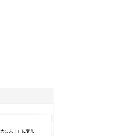
投稿日：2026.07.25
「大丈夫！」に変え
Be Happyで性会