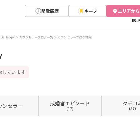
閲覧履歴
キープ
エリアから
IB
e Happy
カウンセラーブログ一覧
カウンセラーブログ詳細
y
指しています
成婚者
エピソード
クチコ
ウン
セラー
(17)
(57)