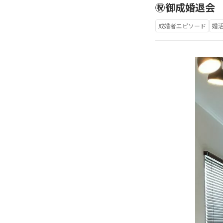
㊗️御成婚退会
成婚者エピソード
婚