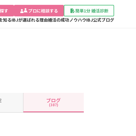
探す
プロに相談する
簡単1分 婚活診断
Jを知る
IBJが選ばれる理由
婚活の成功ノウハウ
IBJ公式ブログ
ミ
ブログ
(387)