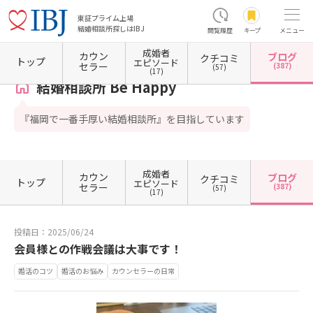
東証プライム上場
結婚相談所探しはIBJ
閲覧履歴
キープ
メニュー
成婚者
カウン
ブログ
クチコミ
ホーム
福岡県の結婚相談所
福岡県福岡市
福岡県福岡市博多区
結婚相談所 Be Happy
トップ
エピソード
セラー
(387)
(57)
(17)
結婚相談所 Be Happy
『福岡で一番手厚い結婚相談所』を目指しています
成婚者
カウン
ブログ
クチコミ
トップ
エピソード
セラー
(387)
(57)
(17)
投稿日：2025/06/24
会員様との作戦会議は大事です！
婚活のコツ
婚活のお悩み
カウンセラーの日常