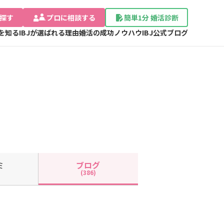
探す
プロに相談する
簡単1分 婚活診断
Jを知る
IBJが選ばれる理由
婚活の成功ノウハウ
IBJ公式ブログ
ミ
ブログ
(386)