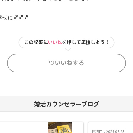
に💕💕💕
この記事に
いいね
を押して応援しよう！
いいねする
婚活カウンセラーブログ
投稿日：2026.07.25