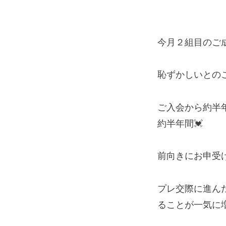
今月２組目のご
恥ずかしいとの
ご入会から約半
約半年間💓
前向きにお申受
プレ交際に進ん
ることが一気に