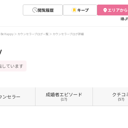
閲覧履歴
キープ
エリアから
IB
e Happy
カウンセラーブログ一覧
カウンセラーブログ詳細
y
指しています
成婚者
エピソード
クチコ
ウン
セラー
(17)
(57)