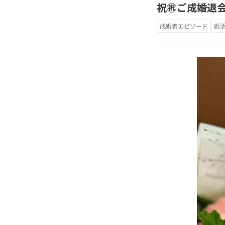
祝㊗️ご成婚退会
成婚者エピソード
婚