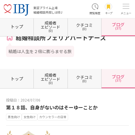
東証プライム上場
結婚相談所探しはIBJ
閲覧履歴
キープ
メニュー
成婚者
ブログ
クチコミ
ホーム
福岡県の結婚相談所
福岡県福岡市
福岡県福岡市博多区
結婚相談所フェリアパ
トップ
エピソード
(37)
(0)
(0)
結婚相談所フェリアパートナーズ
結婚は人生を２倍に膨らませる旅
成婚者
ブログ
クチコミ
トップ
エピソード
(37)
(0)
(0)
投稿日：2024/07/06
第１８話、自身がないのはそーゆーことか
男性向け
女性向け
カウンセラーの日常