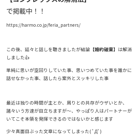
で掲載中！！
https://harmo.co.jp/feria_partners/
この後、延々と話しを聴きましたが結論
【婚約破棄】
は解消
しました
👍
単純に思いが空回りしていた事、思いつめていた事を誰かに
話せなかった事、話したら案外とスッキリした事
最近は独りの時間が主とか、周りとの共存がウザいとか、
諸々いう方達が目立ちますが～、やっぱり人はパートナーが
いてこそ本領を発揮できるのではないかと感じます
少々真面目ぶった文章になってしまった
(
ﾟДﾟ
)