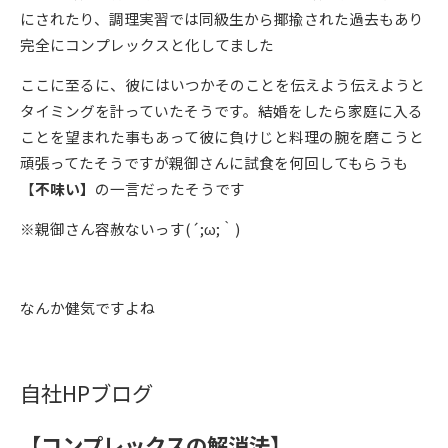
にされたり、調理実習では同級生から揶揄された過去もあり
完全にコンプレックスと化してました
ここに至るに、彼にはいつかそのことを伝えよう伝えようと
タイミングを計っていたそうです。結婚をしたら家庭に入る
ことを望まれた事もあって彼に負けじと料理の腕を磨こうと
頑張ってたそうですが親御さんに試食を何回してもらうも
【
不味い】
の一言だったそうです
※親御さん容赦ないっす
(
´
;
ω
;
｀
)
なんか健気ですよね
自社
HP
ブログ
【コンプレックスの解消法】