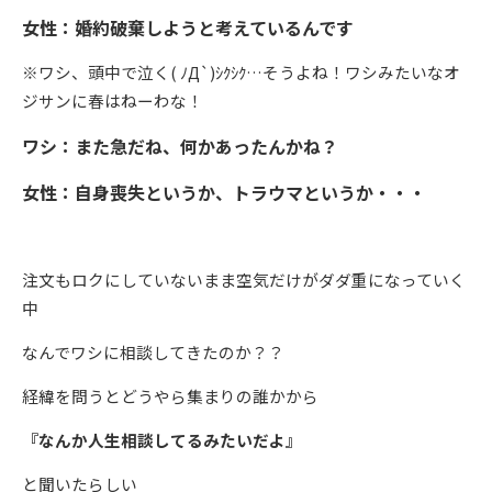
女性：婚約破棄しようと考えているんです
※ワシ、頭中で泣く
(
ﾉД
`)
ｼｸｼｸ…そうよね！ワシみたいなオ
ジサンに春はねーわな！
ワシ：また急だね、何かあったんかね？
女性：自身喪失というか、トラウマというか・・・
注文もロクにしていないまま空気だけがダダ重になっていく
中
なんでワシに相談してきたのか？？
経緯を問うとどうやら集まりの誰かから
『なんか人生相談してるみたいだよ』
と聞いたらしい