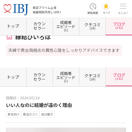
東証プライム上場
結婚相談所探しはIBJ
閲覧履歴
キープ
メニュー
成婚者
カウン
ブログ
クチコミ
ホーム
福岡県の結婚相談所
福岡県福岡市
福岡県福岡市東区
縁結びいろは
カウン
トップ
エピソード
セラー
(142)
(24)
(1)
縁結びいろは
夫婦で男女両視点の異性心理をしっかりアドバイスできます
成婚者
カウン
ブログ
クチコミ
トップ
エピソード
セラー
(142)
(24)
(1)
投稿日：2026/05/24
いい人なのに結婚が遠のく理由
男性向け
婚活のコツ
自分磨き