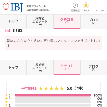
東証プライム上場
結婚相談所探しはIBJ
閲覧履歴
キープ
メニュー
成婚者
クチコミ
ブログ
ホーム
福岡県の結婚相談所
福岡県久留米市
lilas
クチコミ一覧
トップ
エピソード
(7)
(2)
(0)
lilas
初めの方も安心！想いに寄り添いマンツーマンでサポートしま
す
成婚者
クチコミ
ブログ
トップ
エピソード
(7)
(2)
(0)
平均評価
5.0
（7件）
★
5
100%
★
4
0%
★
3
0%
★
2
0%