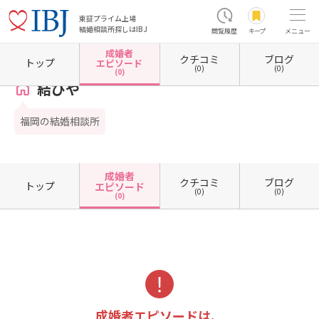
東証プライム上場
結婚相談所探しはIBJ
閲覧履歴
キープ
メニュー
成婚者
クチコミ
ブログ
ホーム
福岡県の結婚相談所
福岡県福岡市
福岡県福岡市中央区
結びや
成婚者エピ
トップ
エピソード
(0)
(0)
(0)
結びや
福岡の結婚相談所
成婚者
クチコミ
ブログ
トップ
エピソード
(0)
(0)
(0)
成婚者エピソードは、