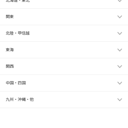
だいたり、旅行に出かけて気分転換
をしたりしながら、前向きな気持ち
を保つようにしていました。週１回
関東
です。最初からかっこよくて、話し
やすくて、共通点も多かったため、
北陸・甲信越
自然と好意を抱いていました。会話
についてですが、ただ話すのではな
く、「相手が何を求めているのか」
東海
を考えながら話すことを意識してい
ました。お相手が褒めてほしいと感
じているポイントを見逃さないよ
関西
う、集中して話を聞くようにしてい
ました。あやさんがおすすめされて
中国・四国
いた映画『令嬢アンナの真実』か
ら、会話のヒントを得ました。その
映画を参考にしてからは、ハイスペ
九州・沖縄・他
男性から「俺と似てるね」と言われ
ることが増えました。実際には共通
点はそれほど多くなかったのです
が、相手に共感し、心地よく会話が