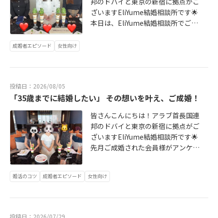
邦のドバイと東京の新宿に拠点がご
ざいますEliYume結婚相談所です🌟
本日は、EliYume結婚相談所でご成
婚退会された会員様がアンケートに
ご協力くださいましたので、その内
成婚者エピソード
女性向け
容をご紹介させていただきます！※
メズム東京でお祝いをさせていただ
きました✨https://x.com/bonnecha
投稿日：2026/08/05
ndayo/status/20225971320548356
「35歳までに結婚したい」 その想いを叶え、ご成婚！
08?s=20▼会員様プロフィール：Ｍ
さん年齢：33歳お住まい：東京都ご
皆さんこんにちは！アラブ首長国連
職業：会社員年収：500万円以上最
邦のドバイと東京の新宿に拠点がご
終学歴：高卒▼お相手様プロフィー
ざいますEliYume結婚相談所です🌟
ル年齢：35歳お住まい：東京都ご職
先月ご成婚された会員様がアンケー
業：会社員年収：2,000万円以上最終
トにご協力くださいましたので、そ
学歴：大卒・1人のときに寂しいと感
の内容をご紹介させていただきま
じた・将来的に子どもが欲しいと感
婚活のコツ
成婚者エピソード
女性向け
す！※メズム東京でお祝いをさせて
じた・あやさんの婚活サポートを受
いただきました✨Xでの投稿はこちら
けていて、信頼できると感じてい
▼会員様プロフィールご年齢:34歳身
た。私からお見合いのお申込みをし
長:152cmお住まい:神奈川県ご職業:
ました。彼は早めにお店に着いて席
投稿日：2026/07/29