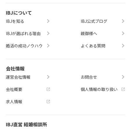
できるよう意識することで、自然と
親近感を持っていただけたのだと思
IBJについて
います。自分の接し方や会話の工夫
次第で、お相手に与える印象は大き
IBJを知る
IBJ公式ブログ
く変わると実感しました。『令嬢ア
ンナの真実』は、婚活中の方にもぜ
IBJが選ばれる理由
親御様へ
ひおすすめしたい作品です。令嬢ア
婚活の成功ノウハウ
よくある質問
ンナの投稿はこちらエリユメに入会
したことです。エリユメに入会して
いなかったら、3か月も婚活を続ける
ことはできなかったと思います。婚
会社情報
活をしていると、特に私と同世代の
運営会社情報
お問合せ
方は、「年齢的に妥協した方がい
い」という言葉を目にして不安にな
会社概要
個人情報の取り扱い
ることもあると思います。でも、自
分の理想を諦めずに行動したからこ
求人情報
そ、私は素敵なご縁に出会うことが
できました。妥協せずに選んだから
こそ、彼のことが心から大好きで、
結婚して毎日一緒に過ごせることが
IBJ直営 結婚相談所
今から本当に楽しみです。「こんな