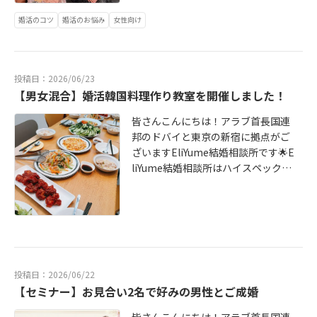
す。結婚相談所には結婚に本気の方
男性と結婚したい女性のためのサポ
トに力を入れていきますので、引き
ブロッコリーと卵のサラダ・とうも
を実践してからはほとんどの方から
がちなNG行動」「なぜその行動を取
が多く、身元も安心です。私は成婚
ートが得意です。先日、婚活女性限
婚活のコツ
婚活のお悩み
女性向け
続きどうぞよろしくお願いいたしま
ろこしご飯約1時間で5品も完成しま
仮交際希望をいただけるようにな
ってしまうのか」「どう考え方を変
退会までのスピードが早く迷うこと
定で婚活お茶会を開催しました✨素
す。【EliYume結婚相談所の強
した✨お話する時間もたっぷり取れ
り、本当に目から鱗でした。この経
えると良い方向へ進みやすいのか」
もありましたが、カウンセラーさん
敵な高級ホテルで、美しい景色を眺
み】・エリユメスタッフ3名全員がハ
てとても楽しい時間でした！ご参加
験を通して、年齢や容姿を言い訳に
など、婚活にすぐ活かせる内容が盛
のサポートのおかげで冷静に判断し
めながら、リラックスした雰囲気の
イスぺ婚活経験者（スタッフ全員ア
いただいた皆さま、ありがとうござ
するのではなく、自分の振る舞いや
りだくさん！会話術では、相手との
ながら無事に成婚退会まで進めるこ
投稿日：2026/06/23
中でたくさんお話ししました🍈まず
ラサー世代）・とにかくレスが早い
いました。第1回エリユメお料理教室
会話など改善できることに目を向け
距離が自然と縮まる質問の仕方につ
【男女混合】婚活韓国料理作り教室を開催しました！
とができました。一人だったら難し
は簡単に自己紹介をしていただい
（婚活相談の定休日ナシ）・活動開
の様子はこちら（和食）第2回エリユ
る大切さを学びました。その意識を
いてもご紹介いただき、とても学び
かったと思います。安心してスター
て、・婚活中にやって良かったこ
始前にオリジナルツールで自己分
メお料理教室の様子はこちら（映え
持ち続けられたことが、成婚につな
皆さんこんにちは！アラブ首長国連
の多いセミナーでした。有料セミナ
トできる環境が整っているので、婚
と・理想の結婚生活・今悩んでいる
析・月1回のオンライン面談・月1回
洋食）第3回エリユメお料理教室の様
がったのだと思っています。・あや
邦のドバイと東京の新宿に拠点がご
ーのため詳しい内容はお伝えできま
活を始めるなら結婚相談所がおすす
こと・婚活で不安に思っていること
のオリジナルセミナー動画配信・美
子はこちら（お菓子＋お茶会）第4回
さんお見合い写真の服装からプロフ
ざいますEliYume結婚相談所です🌟E
せんが、「ハイスペ男性だからこそ
めだと思います。お見合いの時点
などをテーマに、皆さんで情報交換
容師免許持ちの仲人があなたに合っ
エリユメお料理教室の様子はこちら
ィールで設定するサブ写真まですべ
liYume結婚相談所はハイスペックな
の価値観」「本当に求められる女性
で、すでに将来についての踏み込ん
をしました☺️それぞれ違う経験や考
た美容のアドバイス・管理栄養士免
（おつまみ）第5回エリユメお料理教
て相談して選んでいただきました。
男性と結婚したい女性のためのサポ
像」「明日から実践できるコミュニ
だお話をしました。また、お見合い
え方があり、「そんな考え方もある
許持ちの仲人主催の婚活お料理教室
室の様子はこちら（揚げ物）第6回エ
カウンセラーからの紹介文もあやさ
ートが得意です。第6回婚活お料理教
ケーション」など深く学べる内容と
の時に仲良くなりたいから毎日電話
んだ！」という発見もたくさんあ
実施【EliYume結婚相談所SNS】・
リユメお料理教室の様子はこちら
んに作成いただいたのですが、写真
室を開催しました！今回のテーマは
なりました✨また、後半の質疑応答
しようと言われていたので、そこで
り、とても有意義な時間になりまし
ホームページ・公式Instagram・
（韓国料理）34日で同世代年収2000
と紹介文は特に褒めていただけるこ
男女混合で韓国料理作り🥰お昼から
では、・どこで億超えハイスペ男性
すり合わせをもしました。親と同
た✨少人数制だったこともあり、お
X・YouTube無料初回面談のお申込
万円以上のハイスぺとご成婚退会し
とが多く、たくさんの方にお会いで
マッコリも飲んじゃいました！今回
と出会えるのか？・自分を成長させ
居、老後どうしたいか、家は買いた
一人おひとりにじっくりとお話しい
みはこちらをクリック！無理な勧誘
ました！今後のエリユメ主催のイベ
きたのはあやさんのおかげだと思っ
もお馴染みの料理代行のお仕事をさ
るためにやって良かったことはあり
いのか、賃貸はいいか等。誠実なと
ただくことができました☺️メロンパ
は全くありません！あなたにピッタ
ントは以下となります。第８回エリ
ています。また、活動が思うように
投稿日：2026/06/22
れている講師をお迎えしました！男
ますか？・億超え男性が「結婚した
ころです。向き合ってくれた人の中
フェ、とても美味しかったです！生
リな婚活の手段を一緒に考えましょ
ユメお料理教室（和食）【EliYume
【セミナー】お見合い2名で好みの男性とご成婚
いかず落ち込んでいた時に、「無駄
性3名、女性5名の男女混合会となり
い」と思う決め手は何ですか？な
で1番でした。仲人さんとのやりとり
ハムメロンバジルの組み合わせが最
う！
結婚相談所の強み】・エリユメスタ
な出会いなんて一つもありませ
ました！公認会計士さん、有名大学
ど、参加者様からたくさんのご質問
で安心できました。不安な思いをぶ
高でした！参加者の方からも、「皆