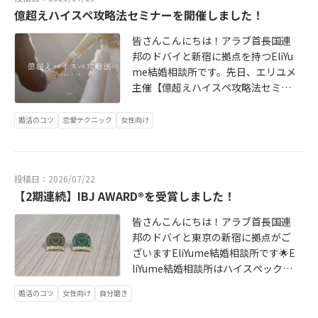
事務職ご年収:500万円最終学歴:大卒
も取っていてくれていて誠実さを感
億超えハイスペ攻略法セミナーを開催しました！
▼お相手様プロフィールご年齢:36歳
じました。私も背伸びせず素のまま
身長:178cmお住まい:埼玉県ご職業:
皆さんこんにちは！アラブ首長国連
で向き合えた時間でした。水族館デ
研究職ご年収:700万（※博士号を取
邦のドバイと新宿に拠点を持つEliYu
ートのあと、夜ご飯を食べに行きま
得されており、現在は社会人5年目の
me結婚相談所です。先日、エリユメ
した。水族館では彼のことをより深
ため、今後のキャリアに伴い年収の
主催【億超えハイスペ攻略法セミナ
く知ることができ、夜ご飯では今後
増加が見込まれます。）最終学歴:大
ー】を開催いたしました✨今回で第1
の結婚生活についてじっくり話すこ
学院卒ここ数年は婚活から少し離れ
1回目の開催となります！開業以来、
とができて、とても楽しい時間を過
婚活のコツ
恋愛テクニック
女性向け
ていましたが、知人や友人の結婚・
毎月開催を続けており、多くの方に
ごしました。プロポーズは、私が希
出産報告をきっかけに、「やっぱり
ご参加いただいております！※エリ
望していた方法で2回してくれまし
私はまだ結婚したい」と思い直しま
ユメ会員様は、過去のセミナー動画
た。店員さんがたくさんいる中で手
した。「35歳になるまでの最後の1
投稿日：2026/07/22
を何度でもご視聴いただけます。今
紙を読んでくれて、彼の覚悟と熱意
年だけ本気で頑張ろう。それでダメ
【2期連続】IBJ AWARD®を受賞しました！
回の講師は、億超えハイスペ男性と
がしっかりと伝わり、とても嬉しか
なら諦めよう」と決意し、婚活を始
のご結婚を叶えられた恋愛・心理カ
ったです。エピソードはたくさんあ
皆さんこんにちは！アラブ首長国連
めました。友人・知人からの紹介や
ウンセラーのEMUさん。ご自身のリ
りますが、特に印象的だったのは、
邦のドバイと東京の新宿に拠点がご
マッチングアプリを利用しており、
アルな経験をもとに、普段はなかな
すでに決まっていたお見合いをキャ
ざいますEliYume結婚相談所です🌟E
最初は結婚相談所はまったく検討し
か聞くことのできない貴重なお話を
ンセルしてまで真剣交際に進みたい
liYume結婚相談所はハイスペックな
ていませんでした。ただ、お二人が
たっぷりとお聞かせいただきました
と言ってくれたことです。キャンセ
男性と結婚したい女性のためのサポ
結婚相談所を始められると知り、
✨今回もエリユメ仲人にとって、非
ル料もすべて彼が負担してくれ、そ
婚活のコツ
女性向け
自分磨き
ートが得意です。2期連続でIBJAWA
「まずは話だけでも聞いてみよう」
常に学びの多い60分となりました。
の覚悟と誠実さに心を打たれまし
RD®を受賞しました！EliYume結婚