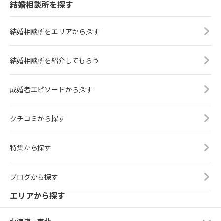
結婚相談所を探す
が第一印象でした。思わずお相手の
お顔を見てしまい、「どうした
の？」と言われるほど見惚れてしま
結婚相談所をエリアから探す
います。最初から最後まで心から楽
しく過ごせたことです。とにかく、
結婚相談所を紹介してもらう
一緒にいて居心地よく過ごしてもら
えるよう意識していました。「この
人と結婚したらこんな毎日なんだろ
成婚者エピソードから探す
うな」と、結婚後の生活を自然にイ
メージしてもらえるよう心掛けてい
ました。そのため、お相手を責めた
クチコミから探す
り、自分の気持ちを一方的にぶつけ
たりすることはしないようにしてい
特集から探す
ました。「早く先の予定を決めてほ
しい」という焦りや不安を感じるこ
ともありましたが、結婚相談所の場
ブログから探す
合期限があるので、焦らず待つこと
も大切だと思っていました。気持ち
エリアから探す
が不安定になりそうなときは、ぼん
ねさんやあやさんに話を聞いていた
北海道・東北