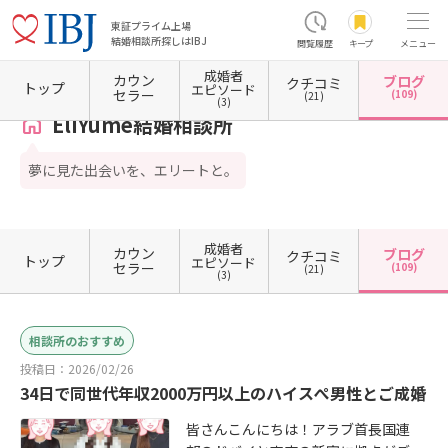
東証プライム上場
結婚相談所探しはIBJ
閲覧履歴
キープ
メニュー
成婚者
カウン
ブログ
クチコミ
ホーム
海外の結婚相談所
EliYume結婚相談所
カウンセラーブログ一覧
トップ
エピソード
セラー
(109)
(21)
(3)
EliYume結婚相談所
夢に見た出会いを、エリートと。
成婚者
カウン
ブログ
クチコミ
トップ
エピソード
セラー
(109)
(21)
(3)
相談所のおすすめ
投稿日：2026/02/26
34日で同世代年収2000万円以上のハイスぺ男性とご成婚
皆さんこんにちは！アラブ首長国連