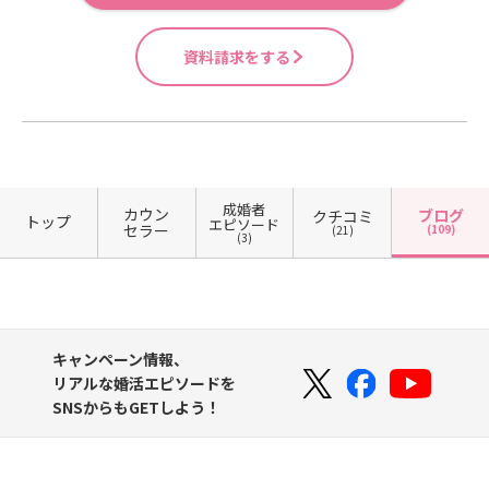
た。落ち込んだ時は、とにかくカウ
の婚活お料理教室実施【EliYume結
は全くありません！あなたにピッタ
ントは以下となります。男女混合韓
ッタリな婚活の手段を一緒に考えま
ンセラーのお二人に話を聞いていた
婚相談所SNS】・ホームページ・公
リな婚活の手段を一緒に考えましょ
国お料理作り教室※女性は既に満席
しょう！
だき、たくさん励ましてもらいまし
資料請求をする
式Instagram・X・YouTube無料初
う！
となりました。次回の募集は7月開催
た。本当に感謝しています。そし
回面談のお申込みはこちらをクリッ
のお料理教室になります！募集開始
て、どんなに気持ちが落ち込んでい
ク！無理な勧誘は全くありません！
をお待ちください✨【EliYume結婚
ても、お見合いやデートなど活動だ
あなたにピッタリな婚活の手段を一
相談所の強み】・エリユメスタッフ3
けは止めないことを意識しました。
緒に考えましょう！
名全員がハイスぺ婚活経験者（スタ
少しずつでも前に進み続けたこと
ッフ全員アラサー世代）・とにかく
が、ご縁につながったのだと思いま
レスが早い（婚活相談の定休日ナ
成婚者
カウン
ブログ
クチコミ
す。お二人ご自身の豊富な婚活経験
トップ
エピソード
セラー
シ）・活動開始前にオリジナルツー
(109)
(21)
(3)
をもとに、「どうすれば選ばれるの
ルで自己分析・月1回のオンライン面
か」を具体的にアドバイスしていた
談・月1回のオリジナルセミナー動画
だきながら伴走してくださったこと
配信・美容師免許持ちの仲人があな
です。また、いつでも驚くほど迅速
たに合った美容のアドバイス・管理
に対応してくださり、常に会員の気
栄養士免許持ちの仲人主催の婚活お
キャンペーン情報、
持ちを最優先に考えて寄り添ってく
料理教室実施【EliYume結婚相談所S
リアルな婚活エピソードを
ださる姿勢には何度も救われまし
NS】・ホームページ・公式Instagra
SNSからもGETしよう！
た。一人ひとりと本気で向き合って
m・X・YouTube無料初回面談のお
くださる相談所であり、入会して本
申込みはこちらをクリック！
当によかったと心から思っていま
す。とにかくかっこいい！というの