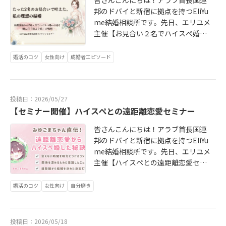
皆さんこんにちは！アラブ首長国連
ッフ3名全員がハイスぺ婚活経験者
ん！」と励ましてくださった言葉は
卒エリサラさん、アーティスト系経
をいただき、予定時間いっぱいまで
つけた時に、客観的にアドバイスや
さん平等にお話ししてくださって嬉
邦のドバイと新宿に拠点を持つEliYu
（スタッフ全員アラサー世代）・と
今でも印象に残っています。その言
営者さんのハイスぺと一緒にお料理
大盛り上がりとなりました✨講師のE
コメントをいただけて安心して進め
しかったです。活動に活かせそうな
me結婚相談所です。先日、エリユメ
にかくレスが早い（婚活相談の定休
葉のおかげで、一つひとつの出会い
をしました！皆で手分けして楽しく
MUさん、60分にわたり貴重なお話
られました。バリキャリ女性ともお
お話もあり、とても勉強になりまし
主催【お見合い２名でハイスぺ婚を
日ナシ）・活動開始前にオリジナル
を大切にしながら最後まで前向きに
料理♬今回は特にお話も盛り上がっ
をありがとうございました！改めて
見合いをしていたが（女医さんな
た😊」「色々なお話が聞けて大変楽
掴んだ「数より質」の戦略セミナ
ツールで自己分析・月1回のオンライ
活動を続けることができました。こ
ておりました✨皆で仲良く作業⭐・参
「一般的な恋愛指南は、ハイスペ男
ど）、ちゃんと女性として見れたの
しかったです♡」と嬉しいご感想を
ー】を開催いたしました✨今回でな
ン面談・月1回のオリジナルセミナー
婚活のコツ
女性向け
成婚者エピソード
ちらからの申し込みで出会いまし
鶏湯風スープ・季節の野菜のチヂ
性には当てはまらない」と実感しま
は、Ｍさんだけだった。お見合いの
いただきました🌸ご参加くださった
んと第10回目の開催となります！※
動画配信・美容師免許持ちの仲人が
た。思い返すと、彼と会う日は婚活
ミ・ヤンニョムチキン・ナムル・チ
した。EliYume結婚相談所では、・
ときに、「素直で感じのいい方だ
皆さま、本当にありがとうございま
エリユメ会員様は過去セミナーの動
あなたに合った美容のアドバイス・
や仕事でどんなに疲れていても、不
ョレギサラダ1時間半で5品も完成し
ハイスペ婚を叶えたい・短期間で結
な」と思いました。Ｍさんの社用携
した！また機会がありましたら、婚
画を何度でもご視聴いただけます。
管理栄養士免許持ちの仲人主催の婚
思議と疲れを忘れてしまうくらい楽
ました😊お話する時間もたっぷり取
果を出したい・自分に合う婚活方法
帯が鳴ってしまい、「ごめんなさ
活のお悩みを気軽に相談できたり、
投稿日：2026/05/27
今回の講師は、元エリユメ会員様の
活お料理教室実施【EliYume結婚相
しく、毎回時間があっという間に過
れてとても楽しい時間でした😊ご参
を知りたいそんな方に向けて、戦略
い！」とすぐに謝られたのですが、
前向きな気持ちになれるようなイベ
【セミナー開催】ハイスぺとの遠距離恋愛セミナー
Kさん。約4か月の活動で運命のお相
談所SNS】・ホームページ・公式Ins
ぎていたなと思います。婚活ではた
加いただいた皆さま、ありがとうご
的な婚活サポートを行っています✨
僕が「大丈夫ですよ」とおっしゃっ
ントを開催できたら嬉しいです☕🤍
手と出会い、交際期間約2か月でご成
tagram・X・YouTube無料初回面談
くさんの方と出会いましたが、いつ
ざいました。第1回エリユメお料理教
無料相談では、あなたのタイプや婚
皆さんこんにちは！アラブ首長国連
た後も、「本当にすみません」とも
（参加者の皆様がLINE交換したと伺
婚退会されました✨今回もエリユメ
のお申込みはこちらをクリック！無
も終電ギリギリまで一緒に過ごして
室の様子はこちら（和食）第2回エリ
活の方向性も含めて、一緒に整理さ
邦のドバイと新宿に拠点を持つEliYu
う一度きちんとお詫びをされてい
い、婚活仲間とのご縁も生まれたの
仲人にとって非常に学びの多いセミ
理な勧誘は全くありません！あなた
いたのは彼だけです。写真通りかっ
ユメお料理教室の様子はこちら（映
せていただきます！【EliYume結婚
me結婚相談所です。先日、エリユメ
て。その姿勢を見て、性格の良さが
かなと、ほっこりした気持ちになり
ナーとなりました。※スクリーンシ
にピッタリな婚活の手段を一緒に考
こいい人がきた！です。お見合いで
え洋食）第3回エリユメお料理教室の
相談所の強み】・エリユメスタッフ3
主催【ハイスペとの遠距離恋愛セミ
伝わり、いい方だなと感じました。
ました☺️）ご興味のある方は、ぜひ
ョットをSNS掲載することは講師・
えましょう！
のお話もとても楽しく、帰り際にま
様子はこちら（お菓子＋お茶会）第4
名全員がハイスペ婚活経験者（スタ
ナー】を開催いたしました✨今回で
※Mさんをサポートさせていただく
仲人のXをチェックしてみてください
参加者様にご了承をいただいており
たぜひお会いしましょうと言ってく
回エリユメお料理教室の様子はこち
ッフ全員アラサー世代）・とにかく
第9回目の開催となります！開業から
中で、私たちカウンセラーもそのお
✨イベントのご案内は、主にXで発信
婚活のコツ
女性向け
自分磨き
ます。婚活というと、「たくさんお
れたので安心して交際希望を出すこ
ら（おつまみ）第5回エリユメお料理
レスが早い（婚活相談の定休日な
毎月開催してきました！※エリユメ
人柄の良さを強く感じておりまし
しています！・ぼんねちゃん・低ス
見合いしないといけない」「数をこ
とができたのを覚えています。朝早
教室の様子はこちら（揚げ物）34日
し）・活動開始前にオリジナルツー
会員様は過去セミナーの動画を何度
た。ご成婚のお祝いでお会いした際
ぺちゃん【EliYume結婚相談所SN
なさないと成婚できない」と思って
くから私が行きたかったところに一
で同世代年収2000万円以上のハイス
ルで自己分析・月1回のオンライン面
でもご視聴いただけます。今回はハ
にも、私たちにプレゼントまでご用
S】・ホームページ・公式Instagra
しまう方も多いと思います。しかし
投稿日：2026/05/18
緒に出かけてくれて、そのあと夜ご