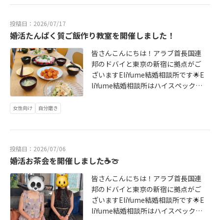
と思い面談を予約しました。私は
※スクリーンショットをSNSへ掲載
た。その後も順調に関係が深まり、
相談所は、IBJAWARD®2026年上期
「絶対にハイスペ婚がしたい」とい
することについては、講師・参加者
入会から約30日という短い期間で成
《BESTROOKIE部門》を受賞いたし
うよりも、結婚するなら妥協せず大
投稿日：2026/07/17
様よりご了承をいただいておりま
婚退会となりました。話していると
ました！IBJAWARD®とは、全国の
好きな人と結婚したいという思いが
婚活たんぱく質ご飯作り教室を開催しました！
す。今回のセミナーでは、・億超え
き、いつも真っ直ぐに目を見て話し
加盟相談所の中からご入会者数や成
強くありました。エリユメはカウン
ハイスペ男性の生態・ハイスペ男性
てくれるところに、しっかり向き合
婚実績、法令順守、活動姿勢などの
皆さんこんにちは！アラブ首長国連
セラーのお二人がご自身の婚活経験
に刺さる外見の作り方・ハイスペ男
ってくれる誠実さを感じました。そ
総合評価で選ばれる“信頼と実績の
邦のドバイと東京の新宿に拠点がご
を経て理想の結婚を叶えられていた
性が求める内面・グッと距離を縮め
の姿がいつも素敵で、「この人がい
証”ともいえる賞です。EliYume結婚
ざいますEliYume結婚相談所です🌟E
ので、「ここなら妥協した方が良い
る会話術・質疑応答という流れでお
い」と思いました。1つだけ挙げると
相談所は、開業2年以内の相談所を対
liYume結婚相談所はハイスペックな
なんて言わず、私の理想の結婚に向
話しいただきました。億越え男性
したら、思いやりです。実際のご経
象とした《BESTROOKIE部門》にて
男性と結婚したい女性のためのサポ
けて本気で伴走してくれる」と思え
は、普段どのようなスケジュールで
験に基づいた視点からアドバイスを
受賞いたしました！今回は、全国1,5
ートが得意です。今回のテーマは
たこと。また、初回面談で担当して
女性向け
自分磨き
生活し、どのような思考で物事を判
いただき、とても勉強になりまし
24社中たった98社のみ（取得率6.
「高たんぱくご飯作り」🥰今回も、
くださったぼんねさんの明るく親し
断しているのか？億超え男性ならで
た。また、自分の未熟な部分にも気
4％）が受賞した大変栄誉ある賞で
料理代行のお仕事をされているおな
みやすいお人柄にも惹かれ、「ここ
はの価値観や考え方を知ることで、
付くことができ、本当に感謝してい
す。※開業2年以降の相談所を対象と
じみの講師をお迎えし、皆さんで楽
なら安心して活動できそう！」と思
「だからそういう行動をするのか」
ます。対応がとても早く、質問する
投稿日：2026/07/06
したPREMIUM部門と合わせると644
しく料理をしました！男女6名にご参
い、その場で入会を決めました。・
と納得されている参加者様も多くい
とすぐに返信をいただけたり、迷っ
婚活お茶会を開催しました☕🍈
社/4,797社（受賞率13.4%）となり
加いただき、役割分担をしながら、
ぼんねさん今までは受け身の恋愛を
らっしゃいました。また、ハイスペ
ていたときも過去の具体的な事例を
ます。エリユメを応援していただい
和気あいあいとした雰囲気で調理が
してきた為、婚活という競争環境で
男性に好印象を持ってもらいやすい
交えて背中を押してくれました。そ
皆さんこんにちは！アラブ首長国連
ている方、エリユメで活動を頑張っ
進みました♬初対面同士でも、一緒
どのように振る舞えば良いか全く分
外見についても、実際のお写真を交
の圧倒的なスピード感と的確なアド
邦のドバイと東京の新宿に拠点がご
ている会員様のおかげです。いつも
に料理をすると自然と会話が弾みま
からず、活動を始めた頃は仮交際希
えながら細かなポイントまで詳しく
バイスのおかげで、入会から約30日
ざいますEliYume結婚相談所です🌟E
ありがとうございます。これからも
すね😊・卵と長ネギの中華スープ・
望をいただけないことが続きまし
解説していただきました。さらに内
で成婚退会まで進めたと感じていま
liYume結婚相談所はハイスペックな
ハイスぺ婚を目指す女性へのサポー
豆腐ゴマダレの棒棒鶏・えびチリ・
た。でも、ぼんねさんのアドバイス
面についても、「ついやってしまい