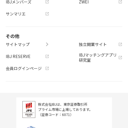
IBJメンバーズ
ZWEI
結婚がしたい」という理想が少しで
もある方は、ぜひ一度ぼんねさん、
サンマリエ
あやさんへ相談してみてください。
きっと親身に寄り添いながら、理想
の結婚に向けて力になってくださる
その他
と思います。大好きな彼とのご成婚
退会おめでとうございます！11か月
サイトマップ
独立開業サイト
間、ご自身がつらい時も弊社スタッ
IBJマッチングアプリ
フへの気遣いをして下さるようなと
IBJ RESERVE
研究室
ても素敵な会員様です。「この素敵
な女性を大切にして下さる男性と巡
会員ログインページ
り合ってほしい」との思いでスタッ
フ一同サポートさせていただいてお
りました。優しさゆえに一歩踏み込
めない時もありましたが、ご自身で
自分の殻を破り積極的に頑張ってこ
株式会社IBJは、東京証券取引所
られました。見事、目標としていた3
プライム市場に上場しております。
5歳になる前に大好きな方とご成婚退
（証券コード：6071）
会され、私たちもとても嬉しく思っ
ております。末永くお幸せに！(スタ