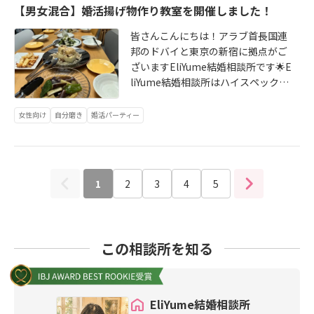
ぺとご成婚退会しました！今後のエ
談・月1回のオリジナルセミナー動画
イスぺと遠距離恋愛を経てご結婚さ
意くださり、本当にお優しく、周り
m・X・YouTube無料初回面談のお
【男女混合】婚活揚げ物作り教室を開催しました！
今回のセミナーでは、「数よりも
飯を食べている時に真剣交際につい
リユメ主催のイベントは以下となり
配信・美容師免許を持つ仲人による
れたみゆごまさんを講師にお招き
への気遣いを忘れない素敵な方だな
申込みはこちらをクリック！無理な
質」という考え方を改めて学ばせて
てお話しいただきその場でお受けし
ます。https://x.com/bonnechanda
美容アドバイス・管理栄養士免許を
し、「ハイスぺとの遠距離恋愛から
と改めて感じました。検索条件
皆さんこんにちは！アラブ首長国連
勧誘は全くありません！あなたにピ
いただきました。無理にたくさん会
ました。私が不安を伝えた時にしっ
yo/status/2065014054419406996?
持つ仲人主催の婚活お料理教室を実
結婚まで」についてお話いただきま
は、・30歳から33歳・大卒・年収40
邦のドバイと東京の新宿に拠点がご
ッタリな婚活の手段を一緒に考えま
うのではなく、・恋愛的な魅力を感
かりと受け止めてくれて、「何でも
s=20※女性は既に満席となりまし
施【EliYume結婚相談所SNS】・ホ
した。※スクリーンショットをSNS
0以上・エリアは関東・子供なしで検
ざいますEliYume結婚相談所です🌟E
しょう！
じられるか・自然体でいれるか・将
言ってね」と言ってくれた時です。
た。次回の募集は8月開催のお料理教
ームページ・公式Instagram・X・Y
掲載することは講師・参加者様にご
索をかけていたとのこと。学歴の条
liYume結婚相談所はハイスペックな
来をイメージできるかという部分を
その時だけでなくいつでもその姿勢
室になります！募集開始をお待ちく
ouTube無料初回面談のお申し込み
了承をいただいております。一見、
件に関しては、Mさんご自身は当初
男性と結婚したい女性のためのサポ
大切にされていたそうです。また、
でいてくれるので、一緒に過ごすう
ださい✨【EliYume結婚相談所の強
はこちら！無理な勧誘は一切ありま
遠距離恋愛は婚活と相性が良くなさ
の条件を満たしていませんでした。
ートが得意です。今回のテーマは男
女性向け
自分磨き
婚活パーティー
お見合いや交際中に大切にしていた
ちにときめくだけでなく安心できる
み】・エリユメスタッフ3名全員がハ
せん。あなたに合った婚活方法を一
そうに思われることもありますが、
しかし、お相手様はMさんと実際に
女混合で揚げ物作り🥰お昼からお酒
ことなど、具体的なお話もたくさん
存在になりこの人と結婚したいと思
イスぺ婚活経験者（スタッフ全員ア
緒に考えていきましょう✨
実は真逆で「遠距離恋愛と婚活は相
時間を重ねていく中で、「学歴はま
も飲んじゃいました！今回もお馴染
お聞かせいただき、参加者様にとっ
うようになりました。出会った頃か
ラサー世代）・とにかくレスが早い
性が良すぎる！！！」ということを
ったく関係ない」と感じるようにな
みの料理代行のお仕事をされている
ても学びの多い90分になったのでは
らずっと、帰りは私が乗る電車のホ
（婚活相談の定休日ナシ）・活動開
学べました。エリユメでも、遠方の
ったそうです。それ以上に、一緒に
講師をお迎えしました！男性4名、女
ないかと思います✨有料セミナーの
1
2
3
4
5
ームまで一緒に来て、電車が発車す
始前にオリジナルツールで自己分
方と積極的にお見合いをしている方
いて心地よいことや人柄の良さが何
性5名の男女混合会となりました！ざ
ため詳しい内容はお伝えできません
るまで見送ってくれます。その変わ
析・月1回のオンライン面談・月1回
がいらっしゃいますが、遠距離恋愛
より大切だと実感されたとのことで
っくり平均年齢は28歳くらい！最年
が、「条件だけでは分からない大切
らない優しさがとても嬉しく、いつ
のオリジナルセミナー動画配信・美
が上手く行くコツもたくさん教えて
した。2025年11月末 ご入会12月
少は25歳（男女）、最年長は33歳
なこと」「自分らしく婚活を進める
も温かい気持ちで帰路についていま
容師免許持ちの仲人があなたに合っ
いただき、参考になった方も多いと
初対面、初デート、プロポーズ2026
（男性）通常の婚活では出会えない
こと」について考えさせられる内容
この相談所を知る
した。彼の予約してくれたお店で美
た美容のアドバイス・管理栄養士免
思います。特に、依存体質の方、会
年1月両家顔合わせ、婚姻届け提出9
ハイスぺが来てくれたよ！今までに
でした。講師のKさん、60分たっぷ
味しいお料理を食べて、バラの花束
許持ちの仲人主催の婚活お料理教室
わないと不安になってしまう方はむ
月結婚式毎日のやり取りの中で、細
女性に21個のヴァンクリをプレゼン
りお話しいただき、本当にありがと
をもらいました。プロポーズは多分
実施【EliYume結婚相談所SNS】・
しろ近距離より遠距離の方がメンタ
やかにご報告をくださったことが、
トしたらしいヴァンクリ王子🍀料理
うございました✨EliYume結婚相談
この日だろうというのが事前に分か
ホームページ・公式Instagram・
ルが安定するかも！という逆転の発
とても印象に残っています。活動状
未経験男性も紛れ込んでいました
EliYume結婚相談所
所では、・ハイスペ婚を叶えたい・
っていたので、当日は時間までドキ
X・YouTube無料初回面談のお申込
想も。目から鱗のお話をたくさんお
況やお気持ちを丁寧に共有してくだ
が、皆で手分けして楽しく料理♬さ