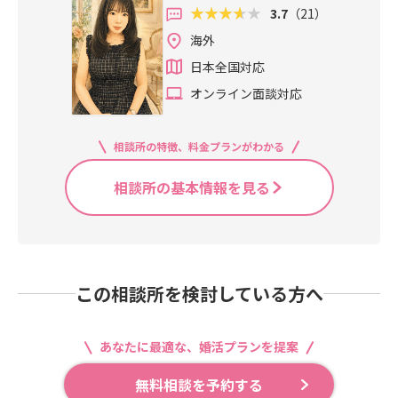
短期間で結果を出したい・自分に合
ドキソワソワしながら過ごしまし
みはこちらをクリック！無理な勧誘
3.7
（21）
聞かせいただきました！講師のみゆ
さったからこそ、私達も常に同じ目
さみの筋取りのコツもお聞きしまし
う相手を知りたいそんな方に向け
た。婚約指輪はこれから一緒に買い
は全くありません！あなたにピッタ
ごまさん、70分みっちりお話しいた
線でサポートさせていただくことが
た！講師さんが一人一人のスキルに
海外
て、戦略的な婚活サポートを行って
に行くのでとても楽しみです。お互
リな婚活の手段を一緒に考えましょ
だきありがとうございました。EliYu
できました。結婚にはご縁とタイミ
合わせて仕事を割り振りしてくれま
います✨無料相談では、あなたのタ
日本全国対応
いが相思相愛でいられること、安心
う！
me結婚相談所では、・ハイスペ婚を
ング、そして“勢い”も大切だと感じ
す！仲人のぼんねちゃんも洗い物の
イプや方向性も含めて、一緒に整理
感があること、そして思いやりを持
オンライン面談対応
叶えたい・短期間で結果を出した
ています。Mさんは理想の結婚像が
お手伝い🐼・揚げ出し豆腐、野菜・
させていただきます！【EliYume結
って接し合えることです。上野公園
い・自分に合う相手を知りたいそん
とても明確で、「この方だ」と思え
ささみチーズカツ・わかめごはん・
婚相談所の強み】・エリユメスタッ
が好きでよく行っていました。動物
な方に向けて、戦略的な婚活サポー
たときにしっかりと決断できる行動
わかめときゅうりの和え物・チーズ
フ3名全員がハイスぺ婚活経験者（ス
相談所の特徴、料金プランがわかる
園、美術館、博物館といろいろあっ
トを行っています✨無料相談では、
力をお持ちでした。その軸の強さが
揚げ巻きが1時間ちょっとで完成しま
タッフ全員アラサー世代）・とにか
て一日楽しめますし、行くたびに何
あなたのタイプや方向性も含めて一
あったからこそ、同世代の三高ハイ
した⭐お話する時間もたっぷり取れ
くレスが早い（婚活相談の定休日ナ
相談所の基本情報を見る
かしらのイベントが開催されている
緒に整理させていただきます！【Eli
スペ男性とのご縁を引き寄せ、短期
て楽しい時間でした😊ご参加いただ
シ）・活動開始前にオリジナルツー
ところも好きです。「1年間だけは本
Yume結婚相談所の強み】・エリユメ
間でのご成婚につながったのだと思
いた皆さま、ありがとうございまし
ルで自己分析・月1回のオンライン面
気で頑張る」と決めていたので、本
スタッフ3名全員がハイスぺ婚活経験
います。これからの人生、お二人で
た。第1回エリユメお料理教室の様子
談・月1回のオリジナルセミナー動画
気で婚活をやめようと思ったことは
者（スタッフ全員アラサー世代）・
支え合いながら、笑顔と安心に満ち
はこちら（和食）第2回エリユメお料
配信・美容師免許持ちの仲人があな
ありませんでした。ただ、いいなと
とにかくレスが早い（婚活相談の定
た豊かな家庭を築いていかれること
理教室の様子はこちら（映え洋食）
たに合った美容のアドバイス・管理
思っていた方とうまくいかなかった
この相談所を検討している方へ
休日ナシ）・活動開始前にオリジナ
を心より願っております🌸最後まで
第3回エリユメお料理教室の様子はこ
栄養士免許持ちの仲人主催の婚活お
時はとても落ち込みました。また、3
ルツールで自己分析・月1回のオンラ
読んで下さりありがとうございまし
ちら（お菓子＋お茶会）第4回エリユ
料理教室実施【EliYume結婚相談所S
0歳前後で結婚・出産をして子育てを
イン面談・月1回のオリジナルセミナ
た！【EliYume結婚相談所SNS】・
メお料理教室の様子はこちら（おつ
NS】・ホームページ・公式Instagra
頑張っている友人が多かったので、
あなたに最適な、婚活プランを提案
ー動画配信・美容師免許持ちの仲人
ホームページ・公式Instagram・
まみ）たった34日で同世代年収2000
m・X・YouTube無料初回面談のお
「自分だけ何をしているんだろ
があなたに合った美容のアドバイ
X・YouTube無料初回面談のお申込
万円以上のハイスぺとご成婚退会し
申込みはこちらをクリック！無理な
う…」と虚しくなる瞬間もありまし
無料相談を予約する
ス・管理栄養士免許持ちの仲人主催
みはこちらをクリック！無理な勧誘
ました！今後のエリユメ主催のイベ
勧誘は全くありません！あなたにピ