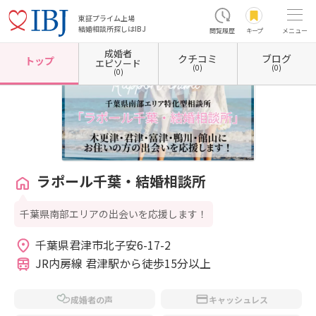
東証プライム上場
結婚相談所探しはIBJ
閲覧履歴
キープ
メニュー
成婚者
クチコミ
ブログ
ホーム
千葉県の結婚相談所
千葉県君津市
ラポール千葉・結婚相談所
トップ
エピソード
(0)
(0)
(0)
ラポール千葉・結婚相談所
千葉県南部エリアの出会いを応援します！
千葉県君津市北子安6-17-2 
JR内房線 君津駅から徒歩15分以上
成婚者の声
キャッシュレス