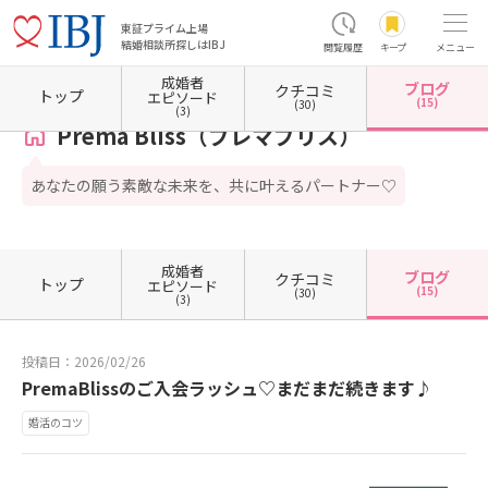
東証プライム上場
結婚相談所探しはIBJ
閲覧履歴
キープ
メニュー
成婚者
ブログ
クチコミ
ホーム
青森県の結婚相談所
青森県八戸市
Prema Bliss（プレマブリス）
カウンセラ
トップ
エピソード
(15)
(30)
(3)
Prema Bliss（プレマブリス）
あなたの願う素敵な未来を、共に叶えるパートナー♡
成婚者
ブログ
クチコミ
トップ
エピソード
(15)
(30)
(3)
投稿日：2026/02/26
PremaBlissのご入会ラッシュ♡まだまだ続きます♪
婚活のコツ