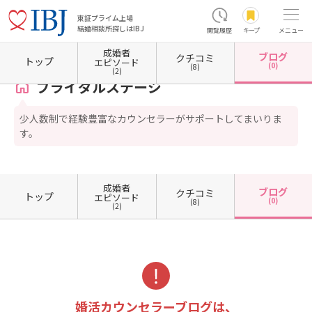
東証プライム上場
結婚相談所探しはIBJ
閲覧履歴
キープ
メニュー
成婚者
ブログ
クチコミ
ホーム
愛知県の結婚相談所
愛知県半田市
ブライダルステージ
カウンセラーブログ一
トップ
エピソード
(0)
(8)
(2)
ブライダルステージ
少人数制で経験豊富なカウンセラーがサポートしてまいりま
す。
成婚者
ブログ
クチコミ
トップ
エピソード
(0)
(8)
(2)
婚活カウンセラーブログは、