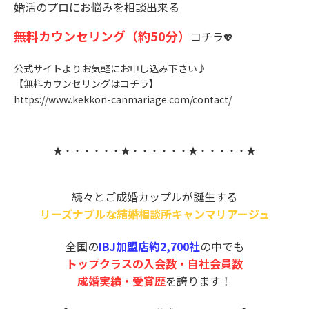
婚活のプロにお悩みを相談出来る
無料カウンセリング（約50分）
コチラ
💖
公式サイトよりお気軽にお申し込み下さい♪
【無料カウンセリングはコチラ】
https://www.kekkon-canmariage.com/contact/
★・・・・・・★・・・・・・★・・・・・★
続々とご成婚カップルが誕生する
リーズナブルな結婚相談所キャンマリアージ
ュ
全国の
IBJ加盟店約2,700社
の中でも
トップクラスの入会数・自社会員数
成婚実績・受賞歴
を誇ります！