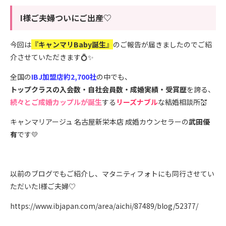
I様ご夫婦ついにご出産♡
今回は
『キャンマリBaby誕生』
のご報告が届きましたのでご紹
介させていただきます💍✨
全国の
IBJ加盟店約2,700社
の中でも、
トップクラスの
入会数・自社会員数・成婚実績・受賞歴
を誇る、
続々とご成婚カップルが誕生
する
リーズナブル
な結婚相談所💒
キャンマリアージュ 名古屋新栄本店
成婚カウンセラーの
武田優
有
です💛
以前のブログでもご紹介し、マタニティフォトにも同行させてい
ただいたI様ご夫婦♡
https://www.ibjapan.com/area/aichi/87489/blog/52377/