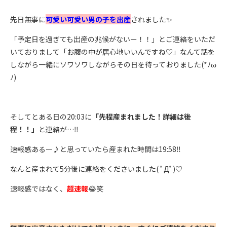
先日無事に
可愛い可愛い男の子を出産
されました✨
「予定日を過ぎても出産の兆候がないー！！」とご連絡をいただ
いておりまして「お腹の中が居心地いいんですね♡」なんて話を
しながら一緒にソワソワしながらその日を待っておりました(*ﾉω
ﾉ)
そしてとある日の20:03に
「先程産まれました！詳細は後
程！！」
と連絡が…‼
速報感あるー♪と思っていたら産まれた時間は19:58‼
なんと産まれて5分後に連絡をくださいました( ﾟДﾟ)♡
速報感ではなく、
超速報
😂笑