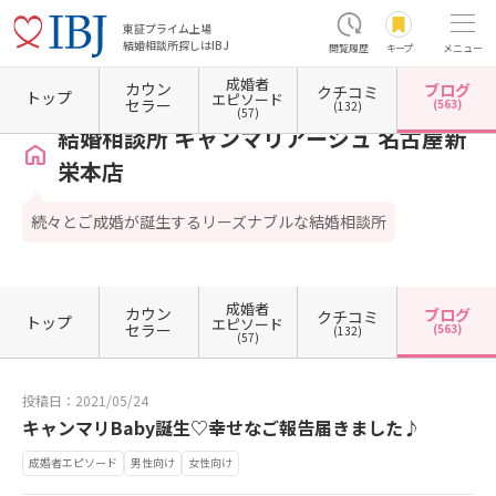
東証プライム上場
結婚相談所探しはIBJ
閲覧履歴
キープ
メニュー
成婚者
カウン
ブログ
クチコミ
ホーム
愛知県の結婚相談所
愛知県名古屋市
愛知県名古屋市東区
結婚相談所 キャン
トップ
エピソード
セラー
(563)
(132)
(57)
結婚相談所 キャンマリアージュ 名古屋新
栄本店
続々とご成婚が誕生するリーズナブルな結婚相談所
成婚者
カウン
ブログ
クチコミ
トップ
エピソード
セラー
(563)
(132)
(57)
投稿日：2021/05/24
キャンマリBaby誕生♡幸せなご報告届きました♪
成婚者エピソード
男性向け
女性向け