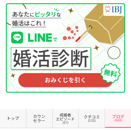
成婚者
カウン
ブログ
クチコミ
トップ
エピソード
セラー
(563)
(132)
(57)