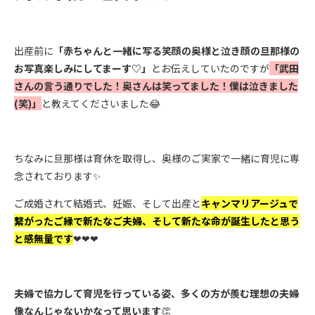
出産前に
「赤ちゃんと一緒に写る笑顔の奥様と泣き顔の旦那様の
お写真楽しみにしてまーす♡」
とお伝えしていたのですが
「武田
さんの言う通りでした！奥さんは笑ってました！僕は泣きました
(笑)」
と教えてくださいました😂
ちなみに旦那様は育休を取得し、奥様のご実家で一緒に育児に専
念されております✨
ご成婚されて結婚式、妊娠、そして出産と
キャンマリアージュで
繋がったご縁で新たなご夫婦、そして新たな命が誕生したと思う
と感無量です
❤❤❤
夫婦で協力して育児を行っている姿、多くの方が羨む理想の夫婦
像なんじゃないかなって思います
👏