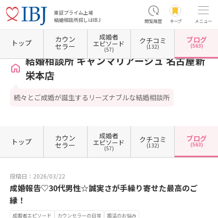
東証プライム上場
結婚相談所探しはIBJ
閲覧履歴
キープ
メニュー
成婚者
カウン
ブログ
クチコミ
ホーム
愛知県の結婚相談所
愛知県名古屋市
愛知県名古屋市東区
結婚相談所 キャン
トップ
エピソード
セラー
(563)
(132)
(57)
結婚相談所 キャンマリアージュ 名古屋新
栄本店
続々とご成婚が誕生するリーズナブルな結婚相談所
成婚者
カウン
ブログ
クチコミ
トップ
エピソード
セラー
(563)
(132)
(57)
投稿日：2026/03/22
成婚報告♡30代男性☆誠実さが手繰り寄せた最高のご
縁！
成婚者エピソード
カウンセラーの日常
婚活のお悩み