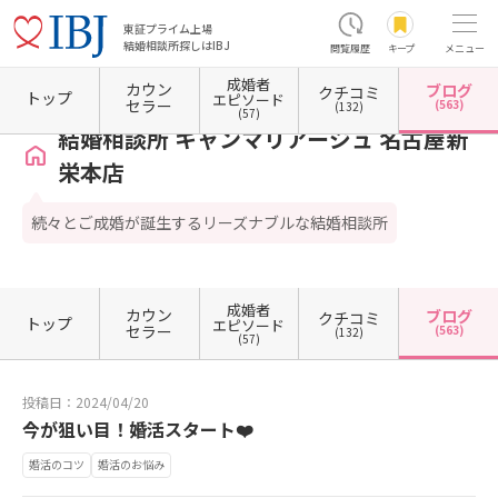
東証プライム上場
結婚相談所探しはIBJ
閲覧履歴
キープ
メニュー
成婚者
カウン
ブログ
クチコミ
ホーム
愛知県の結婚相談所
愛知県名古屋市
愛知県名古屋市東区
結婚相談所 キャン
トップ
エピソード
セラー
(563)
(132)
(57)
結婚相談所 キャンマリアージュ 名古屋新
栄本店
続々とご成婚が誕生するリーズナブルな結婚相談所
成婚者
カウン
ブログ
クチコミ
トップ
エピソード
セラー
(563)
(132)
(57)
投稿日：2024/04/20
今が狙い目！婚活スタート❤️
婚活のコツ
婚活のお悩み