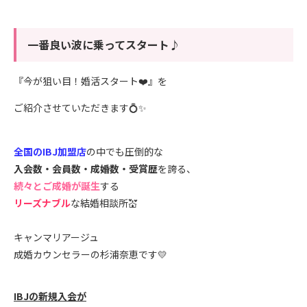
一番良い波に乗ってスタート♪
『今が狙い目！婚活スタート❤️』を
ご紹介させていただきます💍✨
全国のIBJ加盟店
の中でも圧倒的な
入会数・会員数・成婚数・受賞歴
を誇る、
続々とご成婚が誕生
する
リーズナブル
な結婚相談所💒
キャンマリアージュ
成婚カウンセラーの杉浦奈恵です💛
IBJの新規入会が