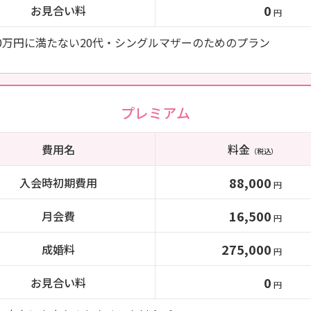
0
お見合い料
円
00万円に満たない20代・シングルマザーのためのプラン
プレミアム
費用名
料金
（税込）
88,000
入会時初期費用
円
16,500
月会費
円
275,000
成婚料
円
0
お見合い料
円