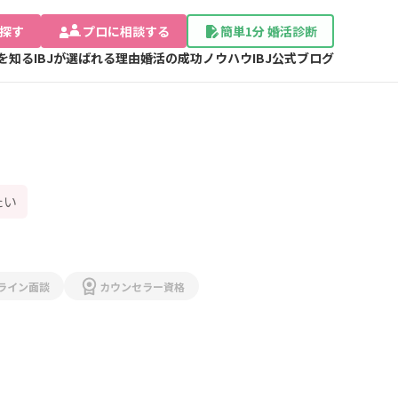
探す
プロに相談する
簡単1分 婚活診断
Jを知る
IBJが選ばれる理由
婚活の成功ノウハウ
IBJ公式ブログ
たい
ライン面談
カウンセラー資格