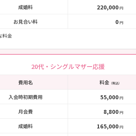
220,000
成婚料
円
0
お見合い料
円
な料金
20代・シングルマザー応援
費用名
料金
（税込）
55,000
入会時初期費用
円
8,800
月会費
円
165,000
成婚料
円