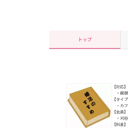
トップ
【対応】
・親御さ
【タイプ
・カフ
【会員】
・刈谷
【料金】