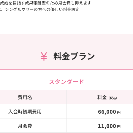
成婚を目指す成果報酬型のため月会費も抑えます
代、シングルマザーの方への優しい料金設定
料金プラン
スタンダード
費用名
料金
（税込）
66,000
入会時初期費用
円
11,000
月会費
円