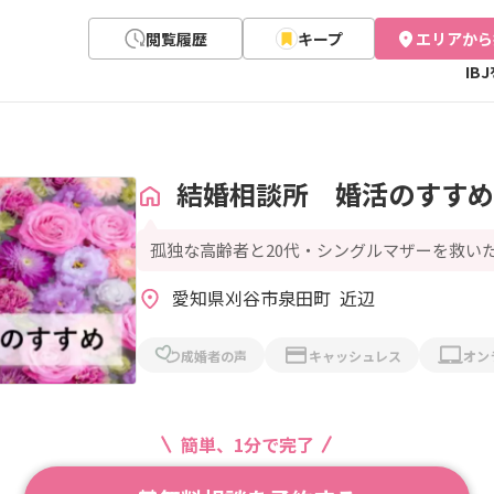
閲覧履歴
キープ
エリアから
IB
結婚相談所 婚活のすすめ
孤独な高齢者と20代・シングルマザーを救い
愛知県刈谷市泉田町  近辺
成婚者の声
キャッシュレス
オン
簡単、1分で完了