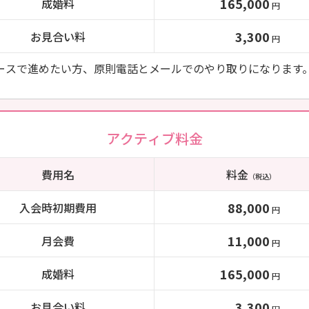
165,000
成婚料
円
3,300
お見合い料
円
ースで進めたい方、原則電話とメールでのやり取りになります
アクティブ料金
費用名
料金
（税込）
88,000
入会時初期費用
円
11,000
月会費
円
165,000
成婚料
円
3,300
お見合い料
円