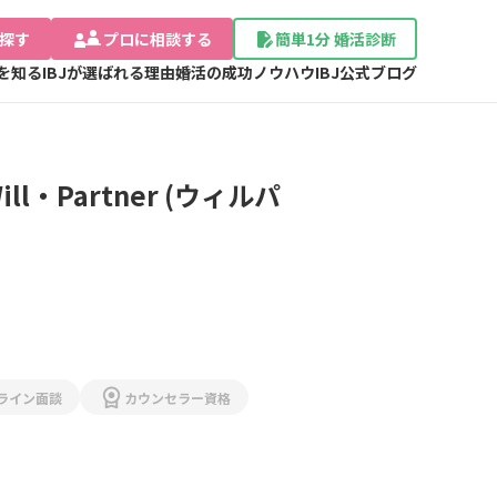
探す
プロに相談する
簡単1分 婚活診断
Jを知る
IBJが選ばれる理由
婚活の成功ノウハウ
IBJ公式ブログ
l・Partner (ウィルパ
ライン面談
カウンセラー資格