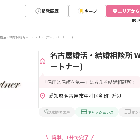
閲覧履歴
キープ
エリアから
IB
婚活・結婚相談所 Will・Partner (ウィルパートナー)
名古屋婚活・結婚相談所 Wil
ートナー)
「信用と信頼を第一」に考える結婚相談所！
愛知県名古屋市中村区剣町  近辺
成婚者の声
キャッシュレス
オン
簡単、1分で完了