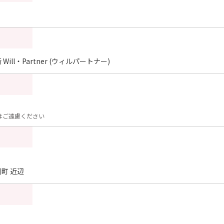
ll・Partner (ウィルパートナー)
はご遠慮ください
町 近辺