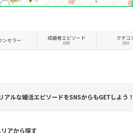
成婚者
エピソード
クチコ
ウン
セラー
(25)
(21)
リアルな婚活エピソードを
SNSからもGETしよう
エリアから探す