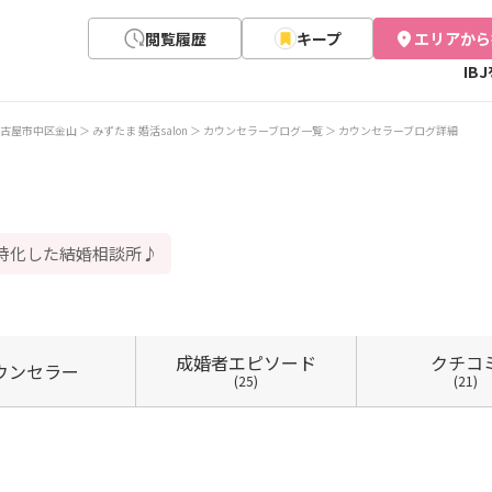
閲覧履歴
キープ
エリアから
IB
古屋市中区金山
みずたま 婚活salon
カウンセラーブログ一覧
カウンセラーブログ詳細
に特化した結婚相談所♪
成婚者
エピソード
クチコ
ウン
セラー
(25)
(21)