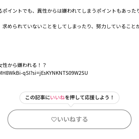
るポイントでも、異性からは嫌われてしまうポイントもあった
、求められていないことをしてしまったり、努力していること
女性から嫌われる！？
e/MH8WkBi-qSI?si=jEsKYNKNTS09W2SU
この記事に
いいね
を押して応援しよう！
いいねする