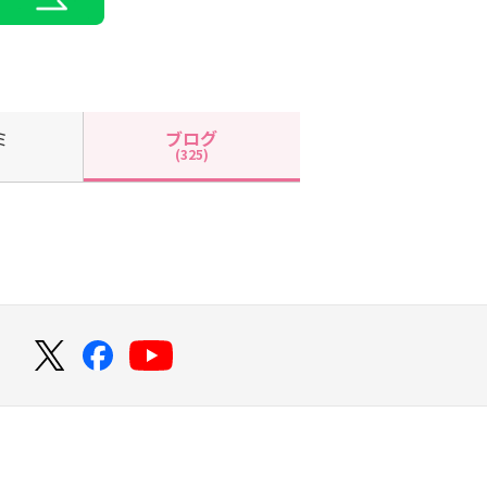
ミ
ブログ
(325)
！