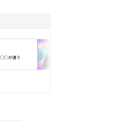
投稿日：2026.07.30
盛り上がったお見合
は◯◯が違う
人の意外な共通点