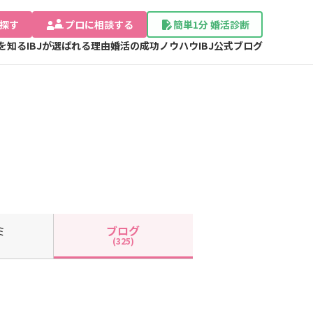
探す
プロに相談する
簡単1分 婚活診断
Jを知る
IBJが選ばれる理由
婚活の成功ノウハウ
IBJ公式ブログ
ミ
ブログ
(325)