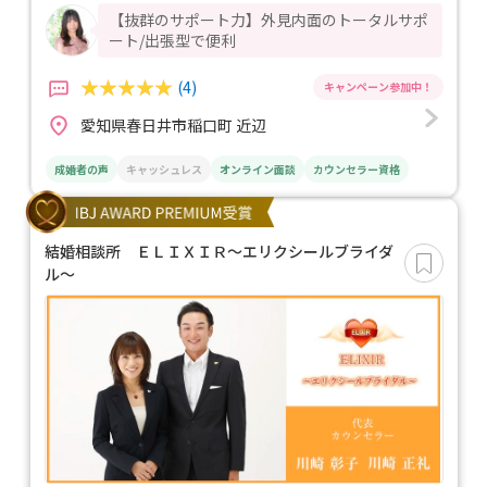
【抜群のサポート力】外見内面のトータルサポ
ート/出張型で便利
(4)
愛知県春日井市稲口町 近辺
成婚者の声
キャッシュレス
オンライン面談
カウンセラー資格
結婚相談所 ＥＬＩＸＩＲ～エリクシールブライダ
ル～