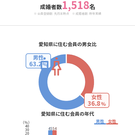
1,518
名
成婚者数
※ 会員登録数: 先月末時点 ※ 成婚者数: 昨年実績
愛知県に住む会員の男女比
男性
63.2
%
女性
36.8
%
愛知県に住む会員の年代
男性
女性
（％）
40
45
54
30
20