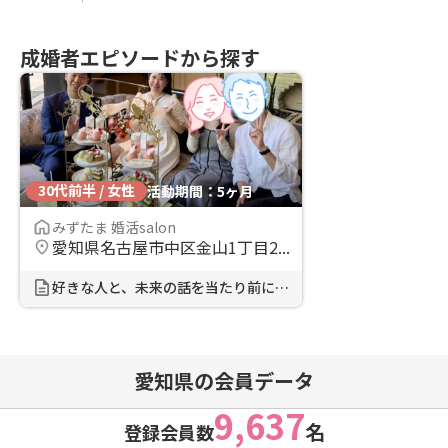
成婚者エピソードから探す
30代前半 / 女性
活動期間：5ヶ月
みずたま 婚活salon
愛知県名古屋市中区金山1丁目2...
好きな人と、未来の話を当たり前にで...
愛知県の会員データ
9,637
名
登録会員数