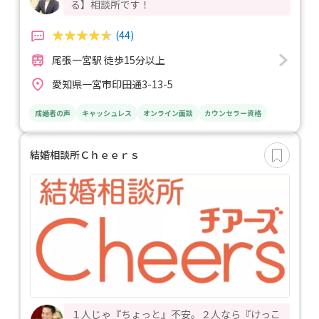
る】相談所です！
(44)
尾張一宮駅 徒歩15分以上
愛知県一宮市印田通3-13-5
成婚者の声
キャッシュレス
オンライン面談
カウンセラー資格
結婚相談所Ｃｈｅｅｒｓ
１人じゃ『ちょっと』不安。２人なら『けっこ