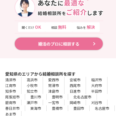
OK
無料
解決
聞くだけ
相談
悩みを
婚活のプロに相談する
愛知県のエリアから結婚相談所を探す
清須市
高浜市
愛西市
安城市
稲沢市
江南市
小牧市
常滑市
西尾市
大府市
知多市
知立市
津島市
日進市
半田市
尾張旭市
豊川市
豊明市
北名古屋市
碧南市
瀬戸市
一宮市
岡崎市
刈谷市
春日井市
東海市
豊橋市
豊田市
名古屋市
あま市