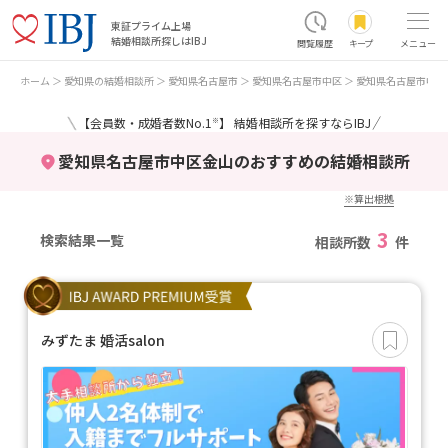
東証プライム上場
結婚相談所探しはIBJ
閲覧履歴
キープ
メニュー
ホーム
愛知県の結婚相談所
愛知県名古屋市
愛知県名古屋市中区
愛知県名古屋市中区
＼
／
【会員数・成婚者数No.1
】 結婚相談所を探すならIBJ
※
愛知県名古屋市中区金山のおすすめの結婚相談所
※算出根拠
3
検索結果一覧
相談所数
件
みずたま 婚活salon