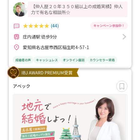
【仲人歴２０年３５０組以上の成婚実績】仲人
力で有名な相談所☆
(44)
庄内通駅 徒歩9分
愛知県名古屋市西区稲生町4-57-1
成婚者の声
キャッシュレス
オンライン面談
カウンセラー資格
アベック