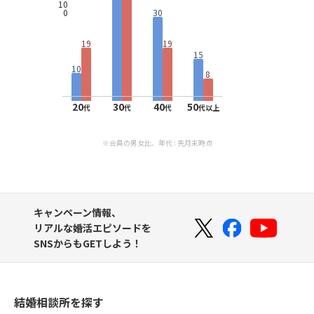
10
0
30
19
19
15
10
8
20
30
40
50
代
代
代
代以上
※会員の男女比、年代 : 先月末時点
キャンペーン情報、
リアルな婚活エピソードを
SNSからもGETしよう！
結婚相談所を探す