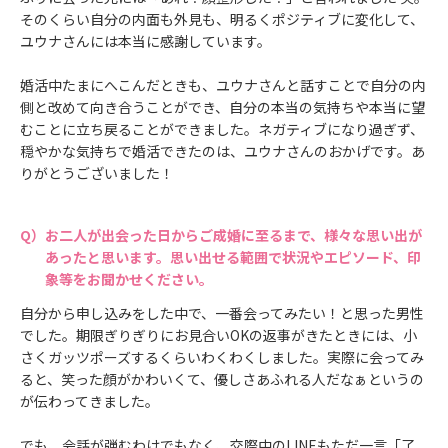
そのくらい自分の内面も外見も、明るくポジティブに変化して、
ユウナさんには本当に感謝しています。
婚活中たまにへこんだときも、ユウナさんと話すことで自分の内
側と改めて向き合うことができ、自分の本当の気持ちや本当に望
むことに立ち戻ることができました。ネガティブになり過ぎず、
穏やかな気持ちで婚活できたのは、ユウナさんのおかげです。あ
りがとうございました！
お二人が出会った日からご成婚に至るまで、様々な思い出が
あったと思います。思い出せる範囲で状況やエピソード、印
象等をお聞かせください。
自分から申し込みをした中で、一番会ってみたい！と思った男性
でした。期限ぎりぎりにお見合いOKの返事がきたときには、小
さくガッツポーズするくらいわくわくしました。実際に会ってみ
ると、笑った顔がかわいくて、優しさあふれる人だなぁというの
が伝わってきました。
でも、会話が弾むわけでもなく、交際中のLINEもただ一言「了