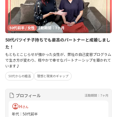
50代前半 / 女性
活動期間：7ヶ月
50代バツイチ子持ちでも最高のパートナーと成婚しまし
た！
もともとこじらせが強かった女性が、弊社の自己変容プログラム
で生き方が変わり、穏やかで幸せなパートナーシップを築かれて
います♪
50代からの婚活
理想と現実のギャップ
プロフィール
活動期間：7ヶ月
H
さん
年代
：
50代前半