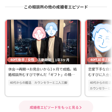
この相談所の他の成婚者エピソード
40代後半 / 女性
40代前半 / 
活動期間：1年3ヶ月
休会→再開→お見合いから1ヶ月で成婚。結
恋愛下手な自
婚相談所むすびで学んだ「ギフト」の精神
むすびに入会
で、ピン！とくる彼と出会いました！
えることで素
40代からの婚活
カウンセラーと二人三脚
40代からの婚活
カウンセラーと
成婚者エピソードをもっと見る