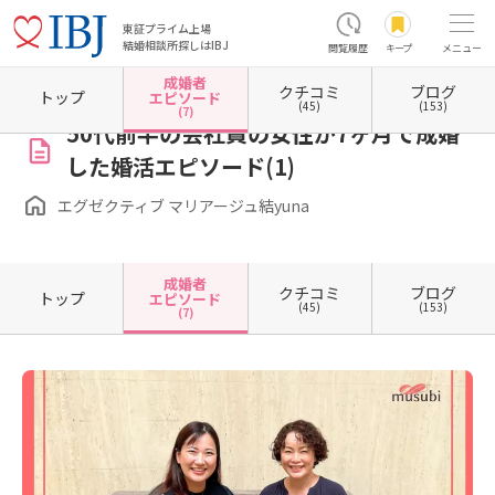
東証プライム上場
結婚相談所探しはIBJ
閲覧履歴
キープ
メニュー
成婚者
クチコミ
ブログ
ホーム
愛知県の結婚相談所
愛知県名古屋市
愛知県名古屋市中村区
愛知県名古屋市中
トップ
エピソード
(45)
(153)
(7)
50代前半の会社員の女性が7ヶ月で成婚
した婚活エピソード(1)
エグゼクティブ マリアージュ結yuna
成婚者
クチコミ
ブログ
トップ
エピソード
(45)
(153)
(7)