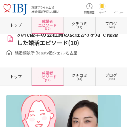
東証プライム上場
結婚相談所探しはIBJ
閲覧履歴
キープ
メニュー
成婚者
クチコミ
ブログ
ホーム
愛知県の結婚相談所
愛知県名古屋市
愛知県名古屋市中村区
愛知県名古屋市中
トップ
エピソード
(13)
(148)
(12)
30代後半の会社員の女性が5ヶ月で成婚
した婚活エピソード(10)
結婚相談所 Beauty婚シェル 名古屋
成婚者
クチコミ
ブログ
トップ
エピソード
(13)
(148)
(12)