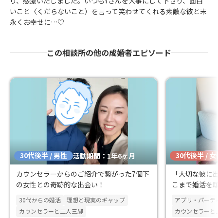
り、感激いたしました。いつもYさんを大事にして下さり、面白
いこと〈くだらないこと）を言って笑わせてくれる素敵な彼と末
永くお幸せに…♡
この相談所の他の成婚者エピソード
30代後半 / 男性
30代後半 / 
活動期間：1年6ヶ月
カウンセラーからのご紹介で繋がった7個下
「大切な彼に
の女性との奇跡的な出会い！
こまで婚活を
です！
30代からの婚活
理想と現実のギャップ
アプリ・パーテ
カウンセラーと二人三脚
カウンセラーと