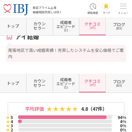
東証プライム上場
結婚相談所探しはIBJ
閲覧履歴
キープ
メニュー
成婚者
カウン
クチコミ
ブログ
ホーム
愛知県の結婚相談所
愛知県津島市
アイ結婚
クチコミ一覧
トップ
エピソード
セラー
(47)
(83)
(1)
アイ結婚
尾張地区で高い成婚実績！充実したシステムを安心価格でご案
内
成婚者
カウン
クチコミ
ブログ
トップ
エピソード
セラー
(47)
(83)
(1)
平均評価
4.8
（47件）
★
5
94%
★
4
4%
★
3
0%
★
2
0%