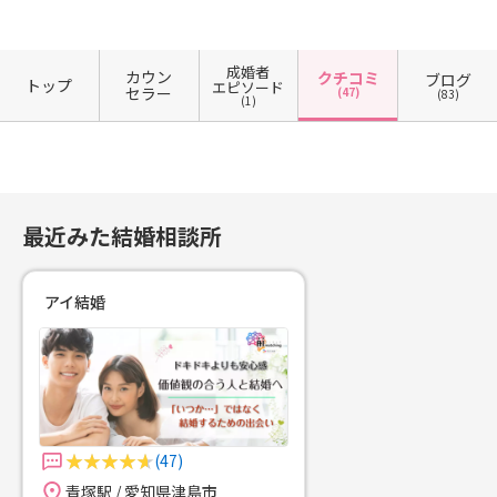
成婚者
カウン
クチコミ
ブログ
トップ
エピソード
セラー
(47)
(83)
(1)
最近みた結婚相談所
アイ結婚
(47)
青塚駅 / 愛知県津島市