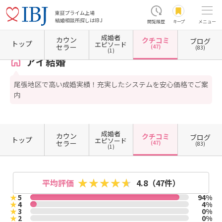
東証プライム上場
結婚相談所探しはIBJ
閲覧履歴
キープ
メニュー
成婚者
カウン
クチコミ
ブログ
ホーム
愛知県の結婚相談所
愛知県津島市
アイ結婚
クチコミ一覧
トップ
エピソード
セラー
(47)
(83)
(1)
アイ結婚
尾張地区で高い成婚実績！充実したシステムを安心価格でご案
内
成婚者
カウン
クチコミ
ブログ
トップ
エピソード
セラー
(47)
(83)
(1)
平均評価
4.8
（47件）
★
5
94%
★
4
4%
★
3
0%
★
2
0%