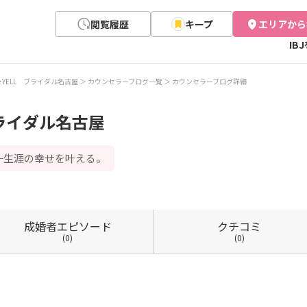
閲覧履歴
キープ
エリアから
IB
age YELL ブライダル名古屋
カウンセラーブログ一覧
カウンセラーブログ詳細
 ブライダル名古屋
一生涯の幸せを叶える。
成婚者
エピソード
クチコミ
(0)
(0)