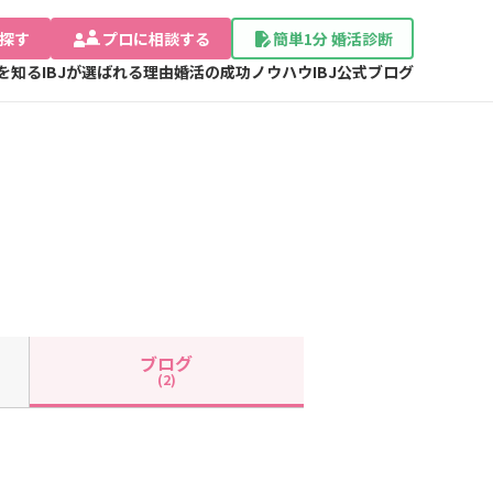
探す
プロに相談する
簡単1分 婚活診断
Jを知る
IBJが選ばれる理由
婚活の成功ノウハウ
IBJ公式ブログ
ブログ
(2)