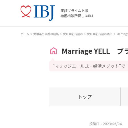
東証プライム上場
結婚相談所探しはIBJ
ホーム
愛知県の結婚相談所
愛知県名古屋市
愛知県名古屋市西区
Marri
Marriage YELL
”マリッジエール式・婚活メゾット”で
トップ
投稿日：2023/06/04