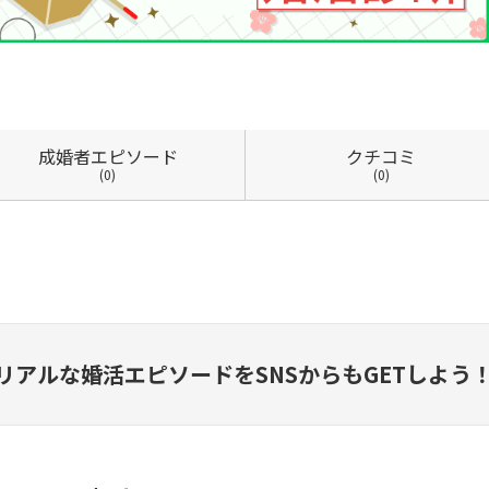
成婚者
エピソード
クチコミ
(0)
(0)
リアルな婚活エピソードを
SNSからもGETしよう