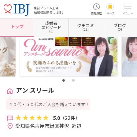
東証プライム上場
結婚相談所探しはIBJ
閲覧履歴
キープ
メニュー
成婚者
クチコミ
ブログ
ホーム
愛知県の結婚相談所
愛知県名古屋市
愛知県名古屋市緑区
アン スリール
トップ
エピソード
(22)
(0)
(1)
アン スリール
４０代・５０代のご入会も増えています!!
5.0
（22件）
愛知県名古屋市緑区神沢  近辺