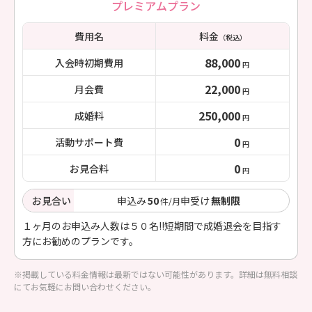
プレミアムプラン
費用名
料金
（税込）
88,000
入会時初期費用
円
22,000
月会費
円
250,000
成婚料
円
0
活動サポート費
円
0
お見合料
円
お見合い
申込み
50
申受け
無制限
件/月
１ヶ月のお申込み人数は５０名!!短期間で成婚退会を目指す
方にお勧めのプランです。
※掲載している料金情報は最新ではない可能性があります。詳細は無料相談
にてお気軽にお問い合わせください。