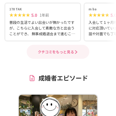
178 TAK
m ba
5.0
5.
1年前
普段の生活でよい出会いが無かったです
入会して１ヶ月
が、こちらに入会して素敵な方と出会う
に対応頂いていま
ことができ、 無事成婚退会まで進むこと
話や対面でも丁
ができました。 悩み事や困ったこともす
るので楽しく活
ぐに相談に乗ってもらえ、1人抱え込む
こともなく活動も上手く進めることがで
クチコミをもっと見る
きました。 最初は上手くいくか不安しか
ありませんでしたが、こちらの相談所に
入会して良かったです。
成婚者エピソード