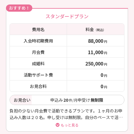
おすすめ！
スタンダードプラン
費用名
料金
（税込）
88,000
入会時初期費用
円
11,000
月会費
円
250,000
成婚料
円
0
活動サポート費
円
0
お見合料
円
お見合い
申込み
20
申受け
無制限
件/月
負担の少ない月会費で活動できるプランです。１ヶ月のお申
込み人数は２０名。申し受けは無制限。自分のペースで活動
したい方に向いています。
もっと見る