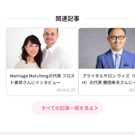
関連記事
Marriage Matchingの代表 フロス
ブライダルサロン ウィズ（W
ト美世さんにインタビュー
H）の代表 藤田幸夫さんに
ビュー
2024.01.23
202
すべての記事一覧を見る