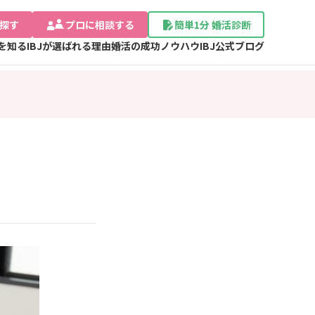
探す
プロに相談する
簡単1分 婚活診断
Jを知る
IBJが選ばれる理由
婚活の成功ノウハウ
IBJ公式ブログ