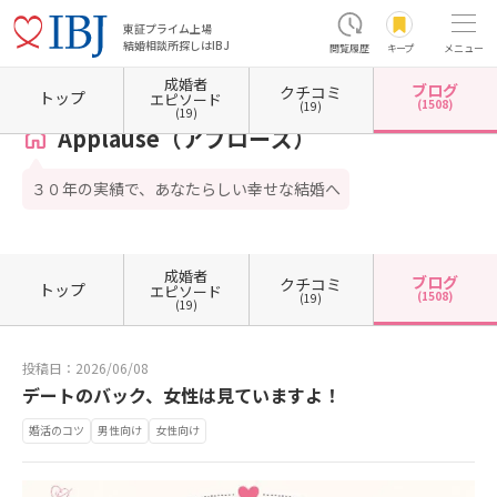
東証プライム上場
結婚相談所探しはIBJ
閲覧履歴
キープ
メニュー
成婚者
ブログ
クチコミ
ホーム
鳥取県の結婚相談所
鳥取県鳥取市
Applause（アプローズ）
カウンセラーブ
トップ
エピソード
(1508)
(19)
(19)
Applause（アプローズ）
３０年の実績で、あなたらしい幸せな結婚へ
成婚者
ブログ
クチコミ
トップ
エピソード
(1508)
(19)
(19)
投稿日：2026/06/08
デートのバック、女性は見ていますよ！
婚活のコツ
男性向け
女性向け