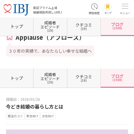
東証プライム上場
結婚相談所探しはIBJ
閲覧履歴
キープ
メニュー
成婚者
ブログ
クチコミ
ホーム
鳥取県の結婚相談所
鳥取県鳥取市
Applause（アプローズ）
カウンセラーブ
トップ
エピソード
(1508)
(19)
(19)
Applause（アプローズ）
３０年の実績で、あなたらしい幸せな結婚へ
成婚者
ブログ
クチコミ
トップ
エピソード
(1508)
(19)
(19)
投稿日：2026/05/26
今どき結婚の暮らし方とは
婚活のコツ
男性向け
女性向け