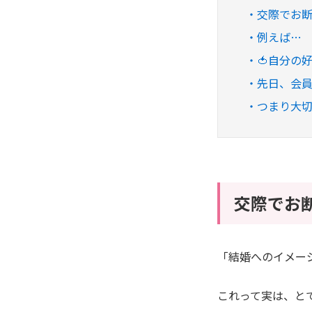
交際でお
例えば…
🍅自分の
先日、会
つまり大
交際でお
「結婚へのイメー
これって実は、とて