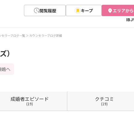
閲覧履歴
キープ
エリアから
IB
ンセラーブログ一覧
カウンセラーブログ詳細
ーズ）
結婚へ
成婚者
エピソード
クチコミ
(19)
(19)