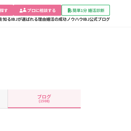
探す
プロに相談する
簡単1分 婚活診断
Jを知る
IBJが選ばれる理由
婚活の成功ノウハウ
IBJ公式ブログ
ブログ
(1508)