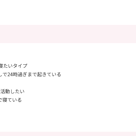
は寝たいタイプ
しで24時過ぎまで起きている
は活動したい
で寝ている