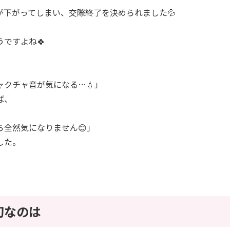
が下がってしまい、交際終了を決められました💦
ですよね🍀
ャクチャ音が気になる…💧」
ば、
ら全然気になりません😊」
した。
切なのは