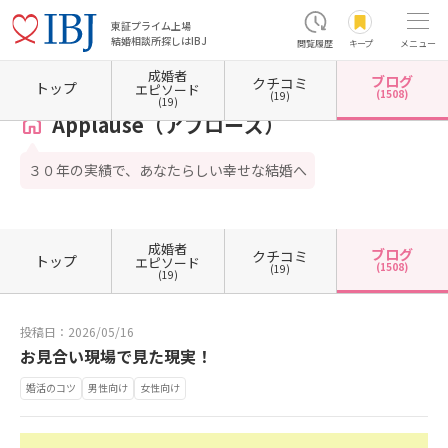
東証プライム上場
結婚相談所探しはIBJ
閲覧履歴
キープ
メニュー
成婚者
ブログ
クチコミ
ホーム
鳥取県の結婚相談所
鳥取県鳥取市
Applause（アプローズ）
カウンセラーブ
トップ
エピソード
(1508)
(19)
(19)
Applause（アプローズ）
３０年の実績で、あなたらしい幸せな結婚へ
成婚者
ブログ
クチコミ
トップ
エピソード
(1508)
(19)
(19)
投稿日：2026/05/16
お見合い現場で見た現実！
婚活のコツ
男性向け
女性向け