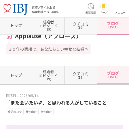
東証プライム上場
結婚相談所探しはIBJ
閲覧履歴
キープ
メニュー
成婚者
ブログ
クチコミ
ホーム
鳥取県の結婚相談所
鳥取県鳥取市
Applause（アプローズ）
カウンセラーブ
トップ
エピソード
(1511)
(19)
(19)
Applause（アプローズ）
３０年の実績で、あなたらしい幸せな結婚へ
成婚者
ブログ
クチコミ
トップ
エピソード
(1511)
(19)
(19)
投稿日：2026/05/14
「また会いたい💕」と思われる人がしていること
婚活のコツ
男性向け
女性向け