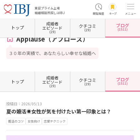
東証プライム上場
結婚相談所探しはIBJ
閲覧履歴
キープ
メニュー
成婚者
ブログ
クチコミ
ホーム
鳥取県の結婚相談所
鳥取県鳥取市
Applause（アプローズ）
カウンセラーブ
トップ
エピソード
(1511)
(19)
(19)
Applause（アプローズ）
３０年の実績で、あなたらしい幸せな結婚へ
成婚者
ブログ
クチコミ
トップ
エピソード
(1511)
(19)
(19)
投稿日：2026/05/13
夏の婚活☀️女性が気を付けたい第一印象とは？
婚活のコツ
女性向け
恋愛テクニック