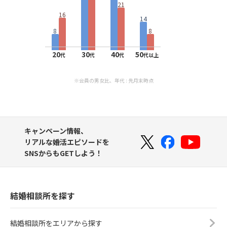
21
16
14
8
8
20
30
40
50
代
代
代
代以上
※会員の男女比、年代 : 先月末時点
キャンペーン情報、
リアルな婚活エピソードを
SNSからもGETしよう！
結婚相談所を探す
結婚相談所をエリアから探す