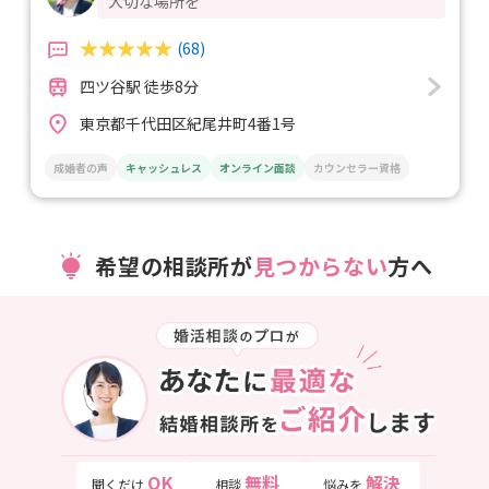
大切な場所を
(68)
四ツ谷駅 徒歩8分
東京都千代田区紀尾井町4番1号
成婚者の声
キャッシュレス
オンライン面談
カウンセラー資格
希望の相談所が
見つからない
方へ
OK
無料
解決
聞くだけ
相談
悩みを