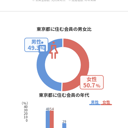
東京都に住む会員の男女比
男性
49.3
%
女性
50.7
%
東京都に住む会員の年代
男性
女性
（％）
40
48
54
30
20
10
0
29