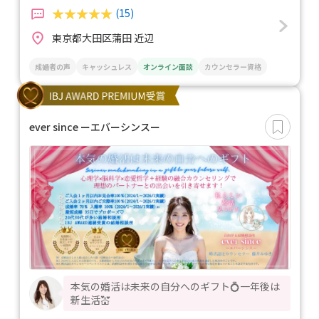
(15)
東京都大田区蒲田 近辺
成婚者の声
キャッシュレス
オンライン面談
カウンセラー資格
ever since ーエバーシンスー
本気の婚活は未来の自分へのギフト💍一年後は
新生活💒