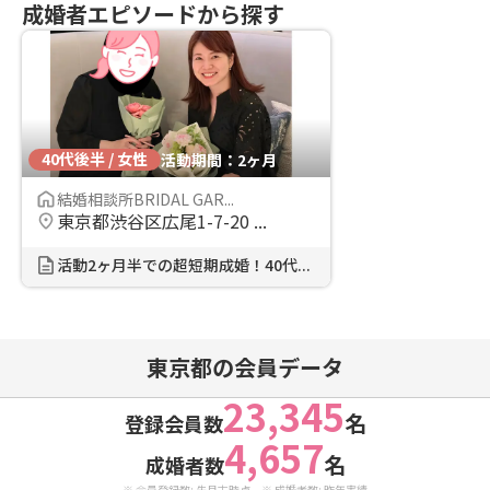
成婚者エピソードから探す
40代後半 / 女性
活動期間：2ヶ月
結婚相談所BRIDAL GAR...
東京都渋谷区広尾1-7-20 ...
活動2ヶ月半での超短期成婚！40代...
東京都の会員データ
23,345
名
登録会員数
4,657
名
成婚者数
※ 会員登録数: 先月末時点 ※ 成婚者数: 昨年実績