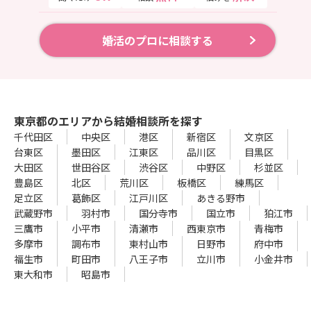
婚活のプロに相談する
東京都のエリアから結婚相談所を探す
千代田区
中央区
港区
新宿区
文京区
台東区
墨田区
江東区
品川区
目黒区
大田区
世田谷区
渋谷区
中野区
杉並区
豊島区
北区
荒川区
板橋区
練馬区
足立区
葛飾区
江戸川区
あきる野市
武蔵野市
羽村市
国分寺市
国立市
狛江市
三鷹市
小平市
清瀬市
西東京市
青梅市
多摩市
調布市
東村山市
日野市
府中市
福生市
町田市
八王子市
立川市
小金井市
東大和市
昭島市