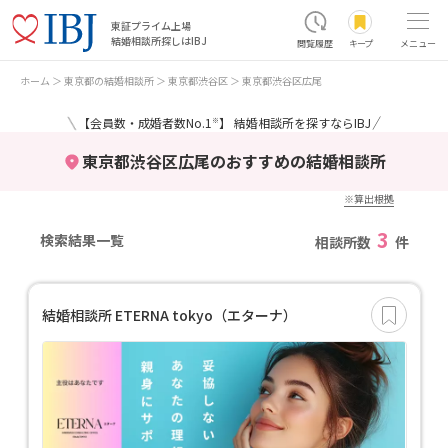
東証プライム上場
結婚相談所探しはIBJ
閲覧履歴
キープ
メニュー
ホーム
東京都の結婚相談所
東京都渋谷区
東京都渋谷区広尾
＼
／
【会員数・成婚者数No.1
】 結婚相談所を探すならIBJ
※
東京都渋谷区広尾のおすすめの結婚相談所
※算出根拠
3
検索結果一覧
相談所数
件
結婚相談所 ETERNA tokyo（エターナ）