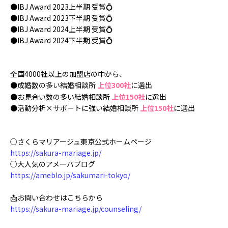
●IBJ Award
2023上半期
受賞💍
●IBJ Award
2023下半期
受賞💍
●IBJ Award
2024上半期
受賞💍
●IBJ Award
2024下半期
受賞💍
全国4000社以上の加盟店の中から、
●成婚数の多い結婚相談所
上位300社
に選出
●
お見合い数の多い結婚相談所
上位150社
に
選出
●活動分析×サポートに強い結婚相談所
上位150社
に
選出
○さくらマリアージュ東京公式ホームページ
https://sakura-mariage.jp/
○大人気のアメーバブログ
https://ameblo.jp/sakumari-tokyo/
📩お問い合わせはこちらから
https://sakura-mariage.jp/counseling/