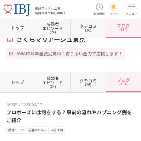
東証プライム上場
結婚相談所探しはIBJ
閲覧履歴
キープ
メニュー
成婚者
ブログ
クチコミ
ホーム
東京都の結婚相談所
東京都練馬区
さくらマリアージュ東京
カウンセラーブロ
トップ
エピソード
(134)
(26)
(24)
さくらマリアージュ東京
IBJ AWARD4年連続受賞中！寄り添い全力で応援します！
成婚者
ブログ
クチコミ
トップ
エピソード
(134)
(26)
(24)
投稿日：2025/04/17
プロポーズには何をする？事前の流れやハプニング例を
ご紹介
婚活のコツ
婚活のお悩み
結婚準備