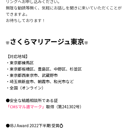
リングへお申し込みください。
無理な勧誘等無く、気軽にお話しを聞きに来いていただくことが
できますよ。
お待ちしております！
さくらマリアージュ東京
🌸
🌸
【対応地域】
・東京都練馬区
・東京都板橋区、豊島区、中野区、杉並区
・東京都西東京市、武蔵野市
・埼玉県新座市、朝霞市、和光市など
・全国（オンライン）
●安全な結婚相談所である証
「CMSマル適マーク」
取得（第241302号）
●IBJ Award
2022下半期
受賞💍