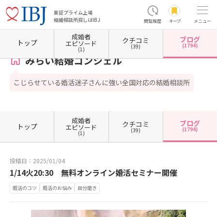
東証プライム上場
結婚相談所探しはIBJ
閲覧履歴
キープ
メニュー
成婚者
ブログ
クチコミ
ホーム
東京都の結婚相談所
東京都新宿区
東京都新宿区西新宿
みらい結婚コンシェル
トップ
エピソード
(1794)
(39)
(1)
みらい結婚コンシェル
こじらせている婚活迷子さんに強い全国対応の結婚相談所
成婚者
ブログ
クチコミ
トップ
エピソード
(1794)
(39)
(1)
投稿日：2025/01/04
1/14火20:30 無料オンライン婚活セミナー開催
婚活のコツ
婚活のお悩み
自分磨き