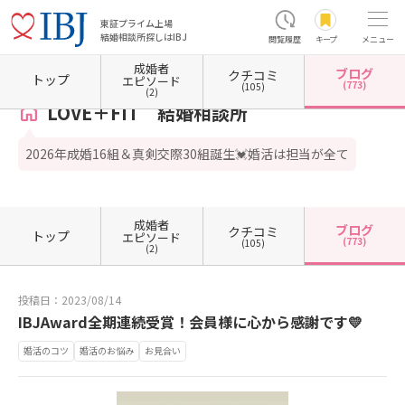
東証プライム上場
結婚相談所探しはIBJ
閲覧履歴
キープ
メニュー
成婚者
ブログ
クチコミ
ホーム
東京都の結婚相談所
東京都世田谷区
LOVE＋FIT 結婚相談所
カウンセラーブ
トップ
エピソード
(773)
(105)
(2)
LOVE＋FIT 結婚相談所
2026年成婚16組＆真剣交際30組誕生💓婚活は担当が全て
成婚者
ブログ
クチコミ
トップ
エピソード
(773)
(105)
(2)
投稿日：2023/08/14
IBJAward全期連続受賞！会員様に心から感謝です💛
婚活のコツ
婚活のお悩み
お見合い