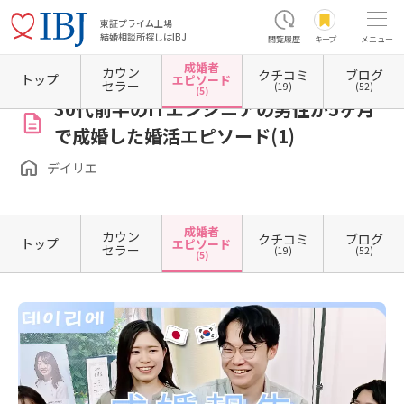
東証プライム上場
結婚相談所探しはIBJ
閲覧履歴
キープ
メニュー
成婚者
カウン
クチコミ
ブログ
ホーム
東京都の結婚相談所
東京都新宿区
デイリエ
成婚者エピソード一覧
成婚者
トップ
エピソード
セラー
(19)
(52)
(5)
30代前半のITエンジニアの男性が5ヶ月
で成婚した婚活エピソード(1)
デイリエ
成婚者
カウン
クチコミ
ブログ
トップ
エピソード
セラー
(19)
(52)
(5)