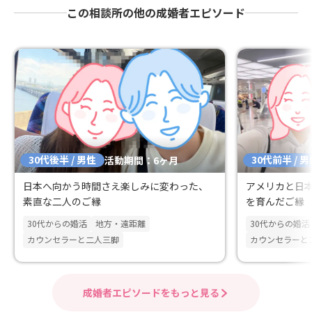
この相談所の他の成婚者エピソード
30代後半 / 男性
30代前半 / 
活動期間：6ヶ月
日本へ向かう時間さえ楽しみに変わった、
アメリカと日
素直な二人のご縁
を育んだご縁
30代からの婚活
地方・遠距離
30代からの婚活
カウンセラーと二人三脚
カウンセラーと
成婚者エピソードをもっと見る