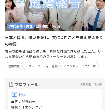
30代前半 / 男性
活動期間：5ヶ月
日本と韓国、違いを愛し、共に歩むことを選んだふたり
の物語。
言葉の壁も価値観の違いも、真剣な対話で乗り越えた二人。リア
ルな出会いから結婚までのストーリーをお届けします。
短期成婚
アプリ・パーティー経験
カウンセラーと二人三脚
プロフィール
活動期間：5ヶ月
J
さん
年代
：
30代前半
職業
：
ITエンジニア