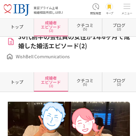
東証プライム上場
結婚相談所探しはIBJ
閲覧履歴
キープ
メニュー
成婚者
クチコミ
ブログ
ホーム
東京都の結婚相談所
東京都杉並区
WishBell Communications
成婚者エピソー
トップ
エピソード
(5)
(2)
(2)
30代前半の会社員の女性が1年6ヶ月で成
婚した婚活エピソード(2)
WishBell Communications
成婚者
クチコミ
ブログ
トップ
エピソード
(5)
(2)
(2)