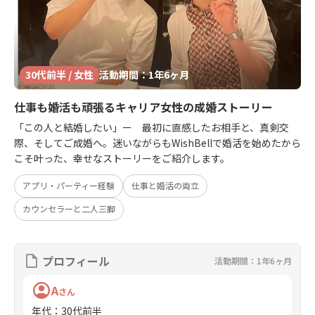
30代前半 / 女性
活動期間：1年6ヶ月
仕事も婚活も頑張るキャリア女性の成婚ストーリー
「この人と結婚したい」ー 最初に直感したお相手と、真剣交
際、そしてご成婚へ。迷いながらもWishBellで婚活を始めたから
こそ叶った、幸せなストーリーをご紹介します。
アプリ・パーティー経験
仕事と婚活の両立
カウンセラーと二人三脚
プロフィール
活動期間：1年6ヶ月
A
さん
年代
：
30代前半