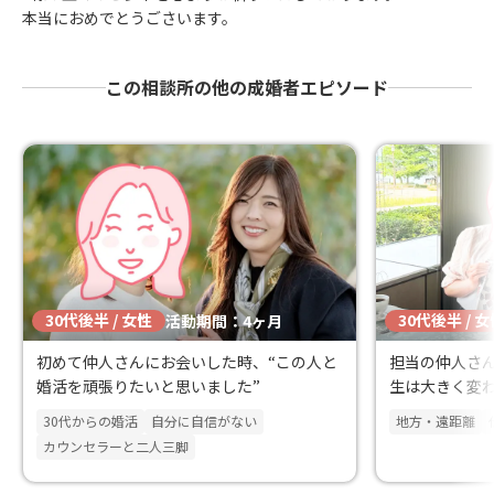
本当におめでとうごさいます。
この相談所の他の成婚者エピソード
30代後半 / 女性
30代後半 / 
活動期間：4ヶ月
初めて仲人さんにお会いした時、“この人と
担当の仲人さ
婚活を頑張りたいと思いました”
生は大きく変わ
感謝です！
30代からの婚活
自分に自信がない
地方・遠距離
カウンセラーと二人三脚