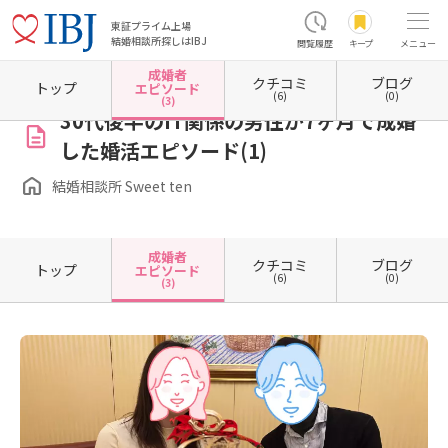
東証プライム上場
結婚相談所探しはIBJ
閲覧履歴
キープ
メニュー
成婚者
クチコミ
ブログ
ホーム
東京都の結婚相談所
東京都江東区
東京都江東区豊洲
結婚相談所 Sweet ten
トップ
エピソード
(6)
(0)
(3)
30代後半のIT関係の男性が7ヶ月で成婚
した婚活エピソード(1)
結婚相談所 Sweet ten
成婚者
クチコミ
ブログ
トップ
エピソード
(6)
(0)
(3)