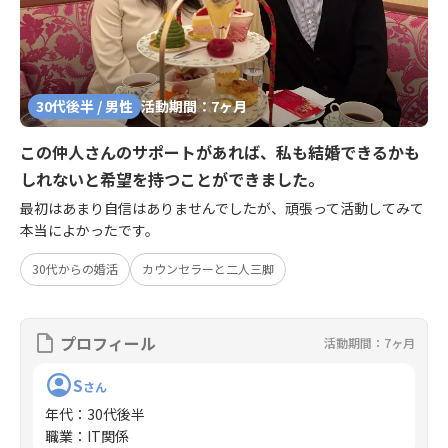
30代後半 / 男性
活動期間：7ヶ月
この仲人さんのサポートがあれば、私も結婚できるかも
しれないと希望を持つことができました。
最初はあまり自信はありませんでしたが、頑張って活動してみて
本当によかったです。
30代からの婚活
カウンセラーと二人三脚
プロフィール
活動期間：7ヶ月
S
さん
年代
：
30代後半
職業
：
IT関係