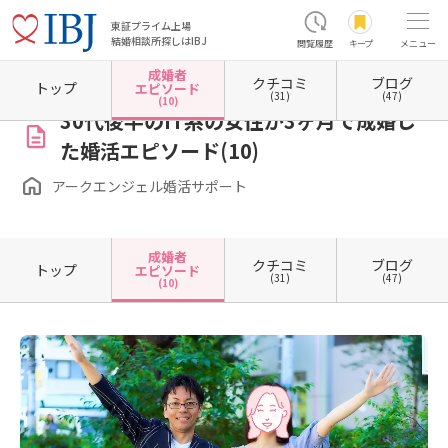
東証プライム上場
結婚相談所探しはIBJ
閲覧履歴
キープ
メニュー
成婚者
クチコミ
ブログ
ホーム
東京都の結婚相談所
東京都新宿区
アークエンジェル婚活サポート
成婚者エピ
トップ
エピソード
(31)
(47)
(10)
30代後半のIT系の女性が3ヶ月で成婚し
た婚活エピソード(10)
アークエンジェル婚活サポート
成婚者
クチコミ
ブログ
トップ
エピソード
(31)
(47)
(10)