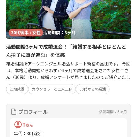
30代後半 / 女性
活動期間：3ヶ月
活動開始3ヶ月で成婚退会！「結婚する相手とはとんと
ん拍子に事が進む」を体感
結婚相談所アークエンジェル婚活サポート新宿の黒田です。 今回
は、本格活動開始からわずか3ヶ月で成婚退会をされた女性Ｔさ
ん（36歳）より、成婚アンケートが届きましたのでご紹介いたし
短期成婚
カウンセラーと二人三脚
30代からの婚活
プロフィール
活動期間：3ヶ月
T
さん
年代
：
30代後半