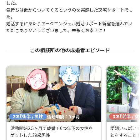
した。
気持ちは後からついてくるというのを実感した交際サポートでし
た。
婚活するにあたりアークエンジェル婚活サポート新宿を選んでい
ただきありがとうございました。末永くお幸せに！
この相談所の他の成婚者エピソード
20代後半 / 男性
30代前半 / 
活動期間：3ヶ月
活動開始2.5ヶ月で成婚！6つ年下の女性を
愛嬌いっぱい
ゲットした29歳男性
とをすること