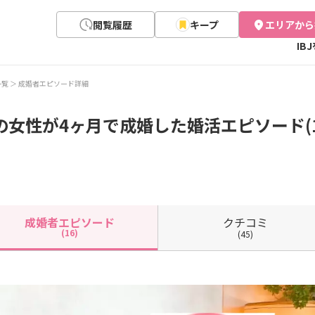
閲覧履歴
キープ
エリアから
IB
一覧
成婚者エピソード詳細
の女性が4ヶ月で成婚した婚活エピソード(1
クチコミ
成婚者
エピソード
(16)
(45)