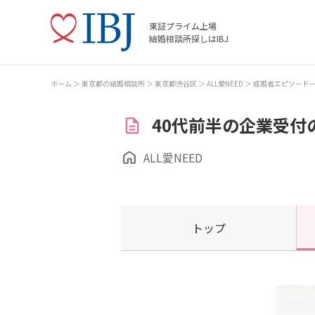
東証プライム上場
結婚相談所探しはIBJ
ホーム
東京都の結婚相談所
東京都渋谷区
ALL愛NEED
成婚者エピソード
40代前半の企業受付
ALL愛NEED
トップ