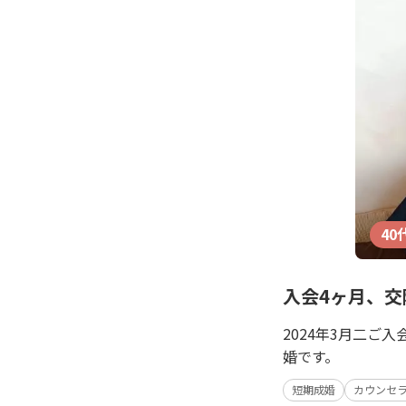
40
入会4ヶ月、交
2024年3月二ご
婚です。
短期成婚
カウンセ