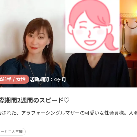
代前半 / 女性
活動期間：4ヶ月
際期間2週間のスピード♡
入会された、アラフォーシングルマザーの可愛い女性会員様。入
ラーと二人三脚