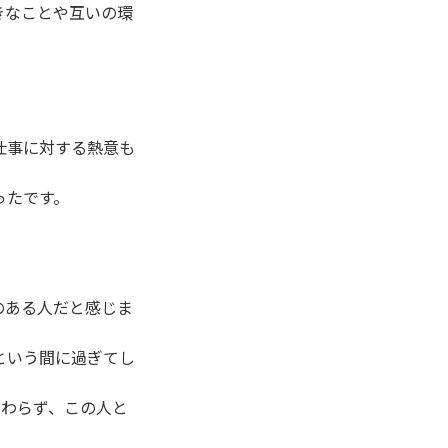
きなことや互いの環
。
仕事に対する熱意も
ったです。
のある人だと感じま
という間に過ぎてし
変わらず、この人と