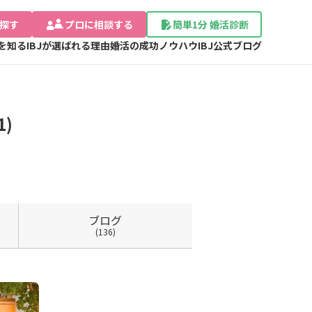
探す
プロに相談する
簡単1分 婚活診断
Jを知る
IBJが選ばれる理由
婚活の成功ノウハウ
IBJ公式ブログ
)
ブログ
(136)