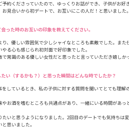
ご予約くださっていたので、ゆっくりお話ができ、子供がお好
、お見合いから初デートで、お互いにこの人だ！と思いました
て会った時のお互いの印象を教えてください。
より、優しい雰囲気で少しシャイなところも素敵でした。また
いやる心も感じられ初対面で好印象でした。
敵で常識のある優しい女性だと思ったと言っていただき嬉しか
したい（するかも？）と思った瞬間はどんな時でしたか？
事をしているとき、私の子供に対する質問を聞いてとても理解
味やお酒を嗜むところも共通点があり、一緒にいる時間があっ
りたいと思うようになりました。2回目のデートでも気持ちは
いと思いました。