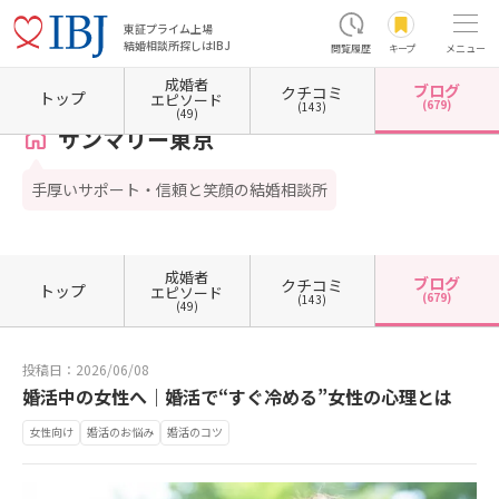
東証プライム上場
結婚相談所探しはIBJ
閲覧履歴
キープ
メニュー
成婚者
ブログ
クチコミ
ホーム
東京都の結婚相談所
東京都港区
東京都港区南青山
サンマリー東京
カウン
トップ
エピソード
(679)
(143)
(49)
サンマリー東京
手厚いサポート・信頼と笑顔の結婚相談所
成婚者
ブログ
クチコミ
トップ
エピソード
(679)
(143)
(49)
投稿日：2026/06/08
婚活中の女性へ｜婚活で“すぐ冷める”女性の心理とは
女性向け
婚活のお悩み
婚活のコツ