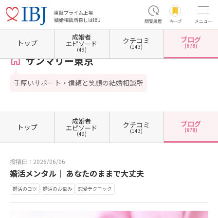
東証プライム上場
結婚相談所探しはIBJ
閲覧履歴
キープ
メニュー
成婚者
ブログ
クチコミ
ホーム
東京都の結婚相談所
東京都港区
東京都港区南青山
サンマリー東京
カウン
トップ
エピソード
(678)
(143)
(49)
サンマリー東京
手厚いサポート・信頼と笑顔の結婚相談所
成婚者
ブログ
クチコミ
トップ
エピソード
(678)
(143)
(49)
投稿日：2026/06/06
婚活メンタル｜ あなたのままで大丈夫
婚活のコツ
婚活のお悩み
恋愛テクニック