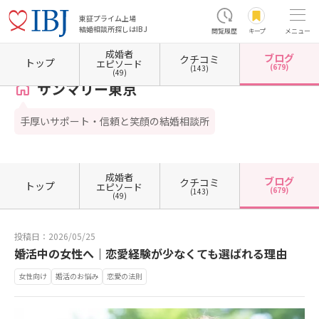
東証プライム上場
結婚相談所探しはIBJ
閲覧履歴
キープ
メニュー
成婚者
ブログ
クチコミ
ホーム
東京都の結婚相談所
東京都港区
東京都港区南青山
サンマリー東京
カウン
トップ
エピソード
(679)
(143)
(49)
サンマリー東京
手厚いサポート・信頼と笑顔の結婚相談所
成婚者
ブログ
クチコミ
トップ
エピソード
(679)
(143)
(49)
投稿日：2026/05/25
婚活中の女性へ｜恋愛経験が少なくても選ばれる理由
女性向け
婚活のお悩み
恋愛の法則