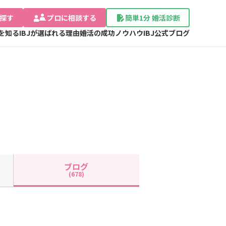
探す
プロに相談する
簡単1分 婚活診断
Jを知る
IBJが選ばれる理由
婚活の成功ノウハウ
IBJ公式ブログ
ブログ
(678)