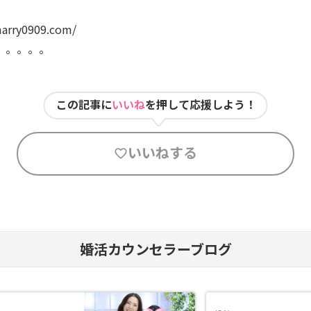
arry0909.com/
。。。。。
この記事に
いいね
を押して応援しよう！
いいねする
婚活カウンセラーブログ