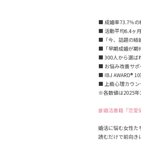
■ 成婚率73.7％
■ 活動平均6.4ヶ
■「今、話題の結婚
■「早期成婚が期
■ 300人から選
■ お悩み改善サ
■ IBJ AWARD®
■ 上級心理カウ
※各数値は2025年
📘婚活書籍『恋愛
婚活に悩む女性た
読むだけで前向き