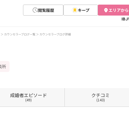
閲覧履歴
キープ
エリアから
IB
カウンセラーブログ一覧
カウンセラーブログ詳細
談所
成婚者
エピソード
クチコミ
(49)
(143)