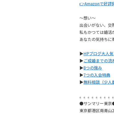
👉Amazonで好
～想い～
出会いがない、交
私もかつては婚活
あなたの気持ちに
▶
HPブログ大人気
▶
ご成婚までの流
▶
8つの強み
▶
7つの入会特典
▶
無料相談（少人
。。。。。。。。
●サンマリー東京
東京都港区南青山2-