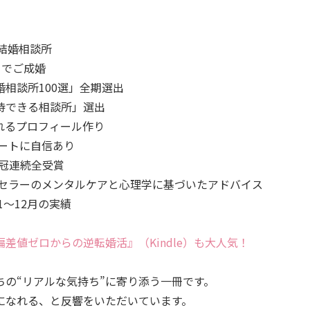
の結婚相談所
月でご成婚
相談所100選」全期選出
待できる相談所」選出
ばれるプロフィール作り
ポートに自信あり
 10冠連続全受賞
ンセラーのメンタルケアと心理学に基づいたアドバイス
1～12月の実績
偏差値ゼロからの逆転婚活』（Kindle）も大人気！
ちの“リアルな気持ち”に寄り添う一冊です。
になれる、と反響をいただいています。